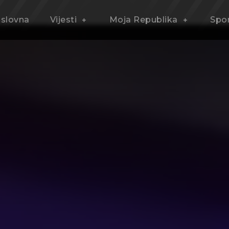
slovna
Vijesti
Moja Republika
Spo