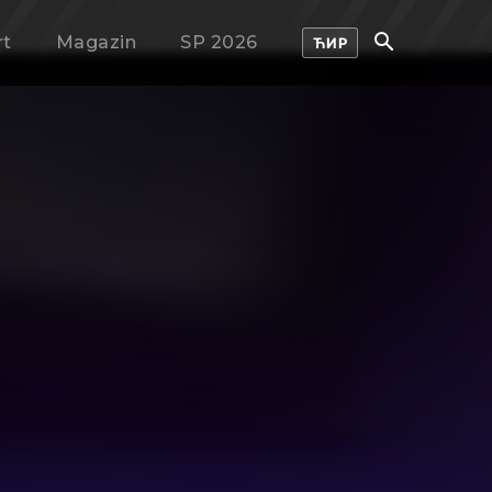
rt
Magazin
SP 2026