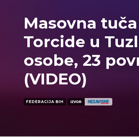
Masovna tuča 
Torcide u Tuzl
osobe, 23 pov
(VIDEO)
FEDERACIJA BIH
IZVOR: