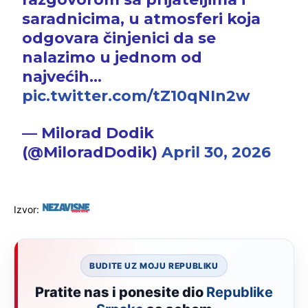
saradnicima, u atmosferi koja
odgovara činjenici da se
nalazimo u jednom od
najvećih…
pic.twitter.com/tZ10qNIn2w
— Milorad Dodik
(@MiloradDodik)
April 30, 2026
Izvor:
BUDITE UZ MOJU REPUBLIKU
Pratite nas i ponesite dio
Republike