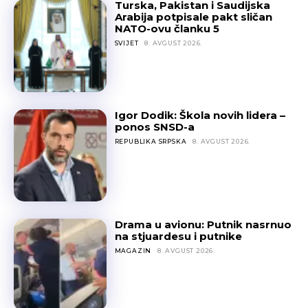
Turska, Pakistan i Saudijska
Arabija potpisale pakt sličan
NATO-ovu članku 5
SVIJET
8. AVGUST 2026.
Igor Dodik: Škola novih lidera –
ponos SNSD-a
REPUBLIKA SRPSKA
8. AVGUST 2026.
Drama u avionu: Putnik nasrnuo
na stjuardesu i putnike
MAGAZIN
8. AVGUST 2026.