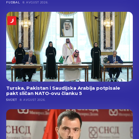
FUDBAL
8. AVGUST 2026.
Turska, Pakistan i Saudijska Arabija potpisale
pakt sličan NATO-ovu članku 5
SVIJET
8. AVGUST 2026.