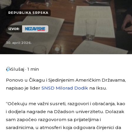
REPUBLIKA SRPSKA
IZVOR:
30. april 2026.
Slušaj · 1 min
Ponovo u Čikagu i Sjedinjenim Američkim Državama,
napisao je lider
SNSD
Milorad Dodik
na Iksu.
“Očekuju me važni susreti, razgovori i obraćanja, kao
i dodjela nagrade na Džadson univerzitetu. Dolazak
sam započeo razgovorom sa prijateljima i
saradnicima, u atmosferi koja odgovara činjenici da