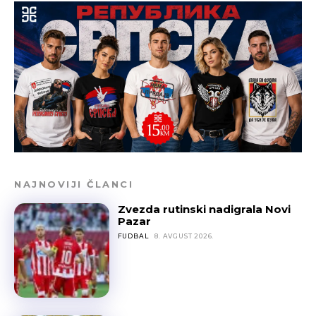
NAJNOVIJI ČLANCI
Zvezda rutinski nadigrala Novi
Pazar
FUDBAL
8. AVGUST 2026.