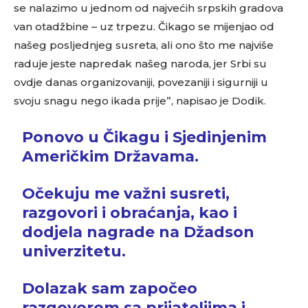
se nalazimo u jednom od najvećih srpskih gradova
van otadžbine – uz trpezu. Čikago se mijenjao od
našeg posljednjeg susreta, ali ono što me najviše
raduje jeste napredak našeg naroda, jer Srbi su
ovdje danas organizovaniji, povezaniji i sigurniji u
svoju snagu nego ikada prije”, napisao je Dodik.
Ponovo u Čikagu i Sjedinjenim
Američkim Državama.
Očekuju me važni susreti,
razgovori i obraćanja, kao i
dodjela nagrade na Džadson
univerzitetu.
Dolazak sam započeo
razgovorom sa prijateljima i