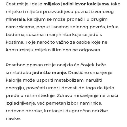
Čest mit je i da je
mlijeko jedini izvor kalcijuma
. Iako
mlijeko i mliječni proizvodi jesu poznat izvor ovog
minerala, kalcijum se može pronaći i u drugim
namirnicama, poput lisnatog zelenog povrća, tofua,
badema, susama i manjih riba koje se jedu s
kostima. To je naročito važno za osobe koje ne
konzumiraju mlijeko ili im ono ne odgovara.
Posebno opasan mit je onaj da će čovjek brže
smršati ako
jede što manje
. Drastično smanjenje
kalorija može usporiti metabolizam, narušiti
energiju, povećati umor i dovesti do toga da tijelo
pređe u režim štednje. Zdravo mršavljenje ne znači
izgladnjivanje, već pametan izbor namirnica,
redovne obroke, kretanje i dugoročno održive
navike.