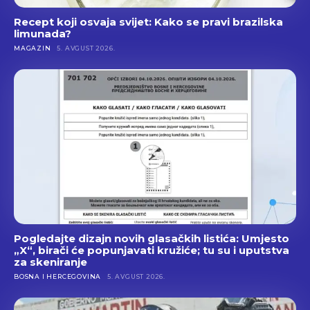
Recept koji osvaja svijet: Kako se pravi brazilska
limunada?
MAGAZIN
5. AVGUST 2026.
Pogledajte dizajn novih glasačkih listića: Umjesto
„X“, birači će popunjavati kružiće; tu su i uputstva
za skeniranje
BOSNA I HERCEGOVINA
5. AVGUST 2026.