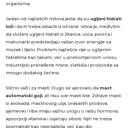
organizma.
Jedan od najčešćih mitova jeste da su
ugljeni hidrati
loši
i da ih treba izbaciti iz ishrane. Istina je, međutim,
da složeni ugljeni hidrati iz žitarica, voća, povrća i
mahunarki predstavljaju važan izvor energije za
mozak i tijelo. Problem najčešće nije u ugljenim
hidratima kao takvim, već u prekomjernom unosu
industrijski prerađene hrane, slatkiša i proizvoda sa
mnogo dodatog šećera.
Slično važi i za masti. Dugo se vjerovalo da
mast
automatski goji
, ali nisu sve masti iste. Zdrave masti
iz avokada, maslinovog ulja, orašastih plodova,
sjemenki i ribe imaju važnu ulogu u radu hormona,
apsorpciji vitamina i osjećaju sitosti. Njih ne treba
posmatrati kao neprijatelja, već kao dio