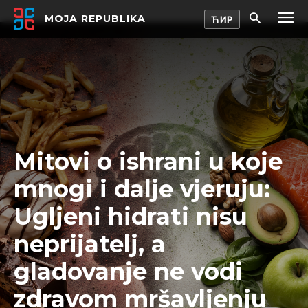
MOJA REPUBLIKA
Mitovi o ishrani u koje
mnogi i dalje vjeruju:
Ugljeni hidrati nisu
neprijatelj, a
gladovanje ne vodi
zdravom mršavljenju