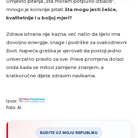
Umjesto pitanja „šta moram potpuno izbaciti“,
mnogo je korisnije pitati:
šta mogu jesti češće,
kvalitetnije i u boljoj mjeri?
Zdrava ishrana nije kazna, već način da tijelo ima
dovoljno energije, snage i podrške za svakodnevni
život. Najveća greška je vjerovati da postoji jedno
univerzalno pravilo za sve. Prava promjena dolazi
onda kada se mitovi zamijene znanjem, a
kratkoročne dijete zdravim navikama.
Izvor:
Foto: Ai
BUDITE UZ MOJU REPUBLIKU