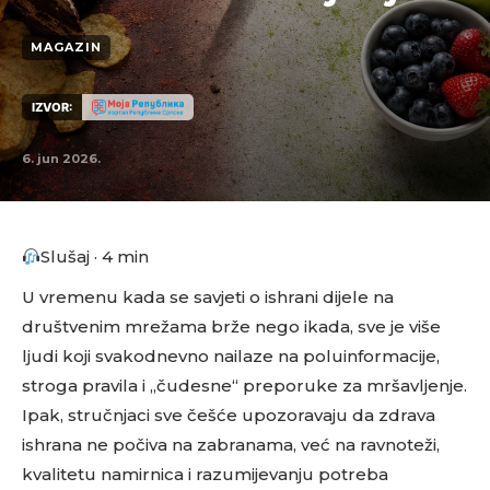
MAGAZIN
IZVOR:
6. jun 2026.
Slušaj · 4 min
U vremenu kada se savjeti o ishrani dijele na
društvenim mrežama brže nego ikada, sve je više
ljudi koji svakodnevno nailaze na poluinformacije,
stroga pravila i „čudesne“ preporuke za mršavljenje.
Ipak, stručnjaci sve češće upozoravaju da zdrava
ishrana ne počiva na zabranama, već na ravnoteži,
kvalitetu namirnica i razumijevanju potreba