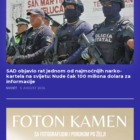
SAD objavio rat jednom od najmoćnijih narko-
kartela na svijetu: Nude čak 100 miliona dolara za
informacije
SVIJET
5. AVGUST 2026.