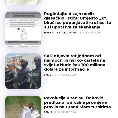
Pogledajte dizajn novih
glasačkih listića: Umjesto „X“,
birači će popunjavati kružiće; tu
su i uputstva za skeniranje
BOSNA I HERCEGOVINA
5. AVGUST 2026.
SAD objavio rat jednom od
najmoćnijih narko-kartela na
svijetu: Nude čak 100 miliona
dolara za informacije
SVIJET
5. AVGUST 2026.
Revolucija u tenisu: Đoković
predložio radikalne promjene
pravila na Grand Slam turnirima
TENIS
5. AVGUST 2026.