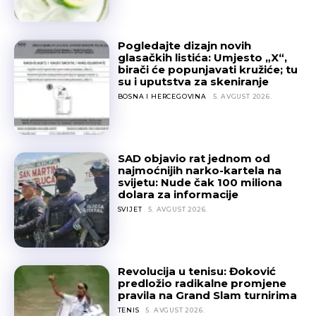
Pogledajte dizajn novih
glasačkih listića: Umjesto „X“,
birači će popunjavati kružiće; tu
su i uputstva za skeniranje
BOSNA I HERCEGOVINA
5. AVGUST 2026.
SAD objavio rat jednom od
najmoćnijih narko-kartela na
svijetu: Nude čak 100 miliona
dolara za informacije
SVIJET
5. AVGUST 2026.
Revolucija u tenisu: Đoković
predložio radikalne promjene
pravila na Grand Slam turnirima
TENIS
5. AVGUST 2026.