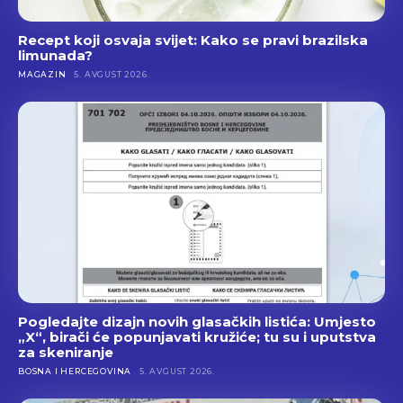
Recept koji osvaja svijet: Kako se pravi brazilska
limunada?
MAGAZIN
5. AVGUST 2026.
Pogledajte dizajn novih glasačkih listića: Umjesto
„X“, birači će popunjavati kružiće; tu su i uputstva
za skeniranje
BOSNA I HERCEGOVINA
5. AVGUST 2026.