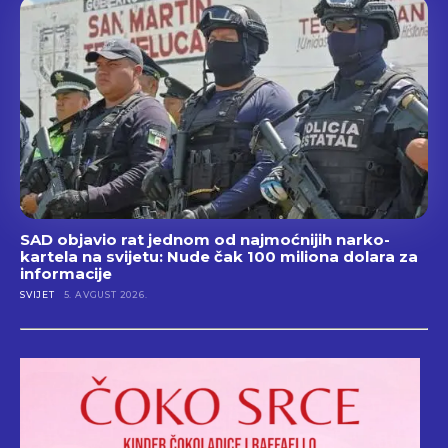
SAD objavio rat jednom od najmoćnijih narko-
kartela na svijetu: Nude čak 100 miliona dolara za
informacije
SVIJET
5. AVGUST 2026.