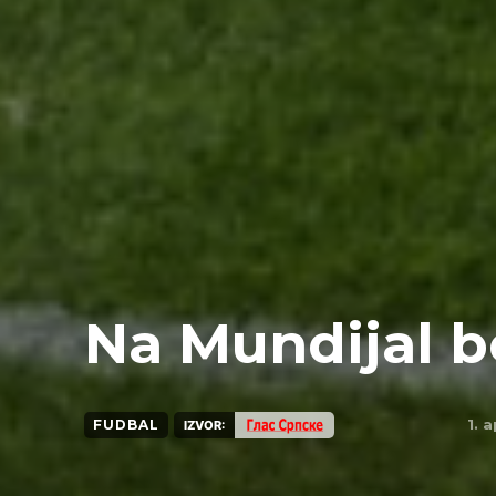
Na Mundijal b
1. 
FUDBAL
IZVOR: