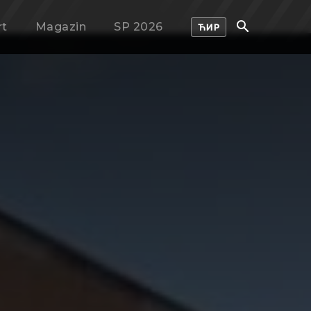
rt
Magazin
SP 2026