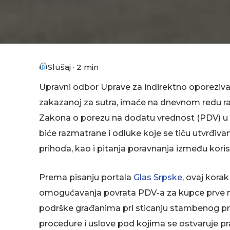
Slušaj · 2 min
Upravni odbor Uprave za indirektno oporezivan
zakazanoj za sutra, imaće na dnevnom redu ra
Zakona o porezu na dodatu vrednost (PDV) u 
biće razmatrane i odluke koje se tiču utvrđiva
prihoda, kao i pitanja poravnanja između koris
Prema pisanju portala
Glas Srpske
, ovaj kora
omogućavanja povrata PDV-a za kupce prve nek
podrške građanima pri sticanju stambenog prost
procedure i uslove pod kojima se ostvaruje pra