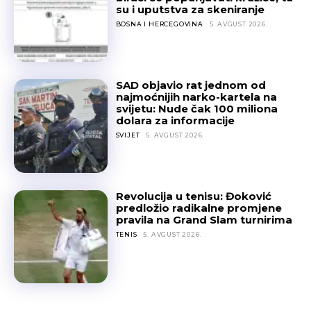
su i uputstva za skeniranje
BOSNA I HERCEGOVINA
5. AVGUST 2026.
SAD objavio rat jednom od
najmoćnijih narko-kartela na
svijetu: Nude čak 100 miliona
dolara za informacije
SVIJET
5. AVGUST 2026.
Revolucija u tenisu: Đoković
predložio radikalne promjene
pravila na Grand Slam turnirima
TENIS
5. AVGUST 2026.