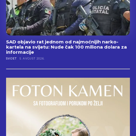
SAD objavio rat jednom od najmoćnijih narko-
kartela na svijetu: Nude čak 100 miliona dolara za
informacije
SVIJET
5. AVGUST 2026.