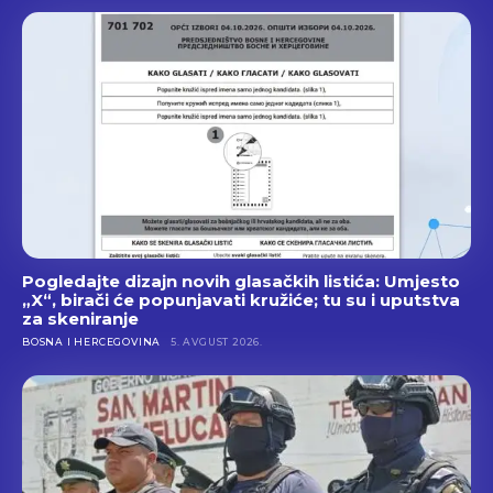
Pogledajte dizajn novih glasačkih listića: Umjesto
„X“, birači će popunjavati kružiće; tu su i uputstva
za skeniranje
BOSNA I HERCEGOVINA
5. AVGUST 2026.