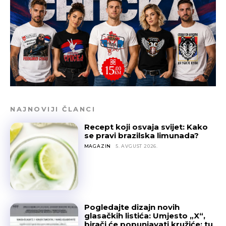
NAJNOVIJI ČLANCI
Recept koji osvaja svijet: Kako
se pravi brazilska limunada?
MAGAZIN
5. AVGUST 2026.
Pogledajte dizajn novih
glasačkih listića: Umjesto „X“,
birači će popunjavati kružiće; tu