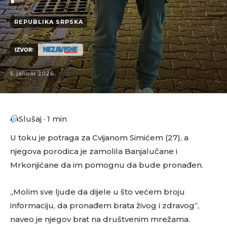
REPUBLIKA SRPSKA
IZVOR:
5. januar 2026.
Slušaj · 1 min
U toku je potraga za Cvijanom Simićem (27), a
njegova porodica je zamolila Banjalučane i
Mrkonjićane da im pomognu da bude pronađen.
„Molim sve ljude da dijele u što većem broju
informaciju, da pronađem brata živog i zdravog“,
naveo je njegov brat na društvenim mrežama.