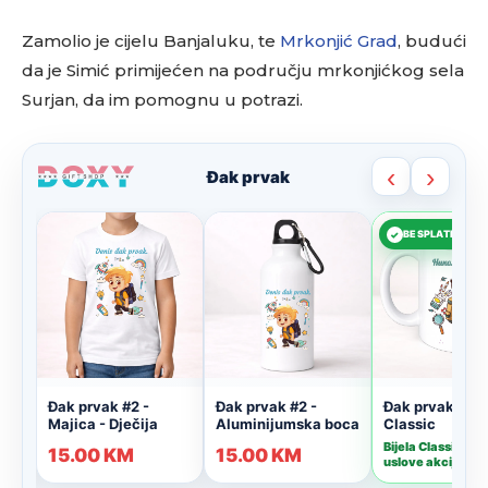
Zamolio je cijelu Banjaluku, te
Mrkonjić Grad
, budući
da je Simić primijećen na području mrkonjićkog sela
Surjan, da im pomognu u potrazi.