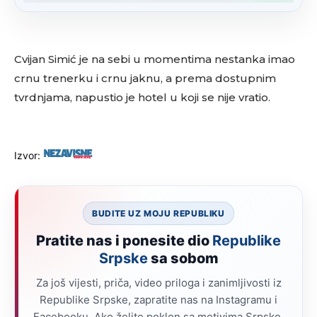
Cvijan Simić je na sebi u momentima nestanka imao
crnu trenerku i crnu jaknu, a prema dostupnim
tvrdnjama, napustio je hotel u koji se nije vratio.
Izvor:
BUDITE UZ MOJU REPUBLIKU
Pratite nas i ponesite dio
Republike
Srpske
sa sobom
Za još vijesti, priča, video priloga i zanimljivosti iz
Republike Srpske, zapratite nas na Instagramu i
Facebooku. Ako želite poklon sa motivima Srpske,