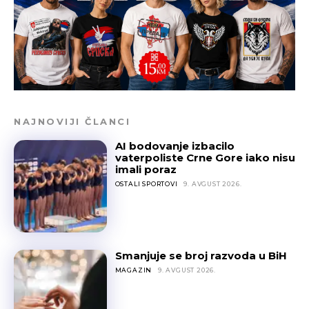
NAJNOVIJI ČLANCI
AI bodovanje izbacilo
vaterpoliste Crne Gore iako nisu
imali poraz
OSTALI SPORTOVI
9. AVGUST 2026.
Smanjuje se broj razvoda u BiH
MAGAZIN
9. AVGUST 2026.