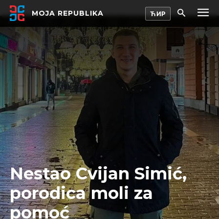
MOJA REPUBLIKA
Nestao Cvijan Simić,
porodica moli za
pomoć