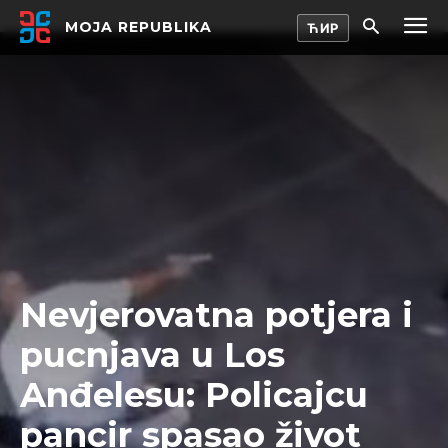
MOJA REPUBLIKA
Nevjerovatna potjera i
pucnjava u Los
Anđelesu: Policajcu
pancir spasao život