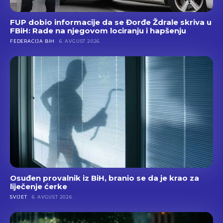
FUP dobio informacije da se Đorđe Ždrale skriva u
FBiH: Rade na njegovom lociranju i hapšenju
FEDERACIJA BIH
6. AVGUST 2026.
Osuđen provalnik iz BiH, branio se da je krao za
liječenje ćerke
SVIJET
6. AVGUST 2026.