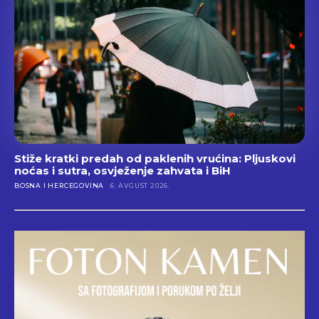
Stiže kratki predah od paklenih vrućina: Pljuskovi
noćas i sutra, osvježenje zahvata i BiH
BOSNA I HERCEGOVINA
6. AVGUST 2026.