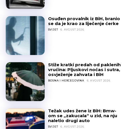
Osuđen provalnik iz BiH, branio
se da je krao za liječenje ćerke
SVIJET
6. AVGUST 2026.
Stiže kratki predah od paklenih
vrućina: Pljuskovi noćas i sutra,
osvježenje zahvata i BiH
BOSNA I HERCEGOVINA
6. AVGUST 2026.
Težak udes žene iz BiH: Bmw-
om se „zakucala“ u zid, na nju
naletio drugi auto
SVIJET
6. AVGUST 2026.