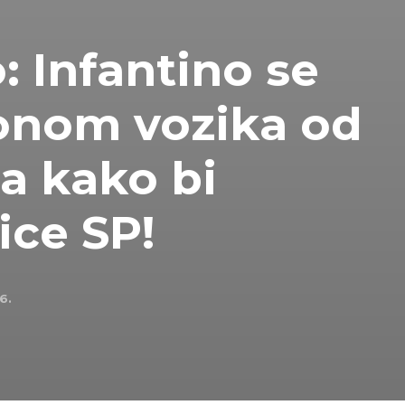
 Infantino se
ionom vozika od
a kako bi
ce SP!
6.