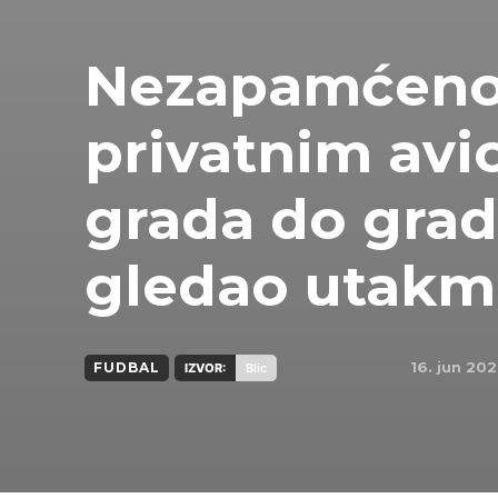
Nezapamćeno:
privatnim av
grada do grad
gledao utakmi
16. jun 202
FUDBAL
IZVOR:
Blic