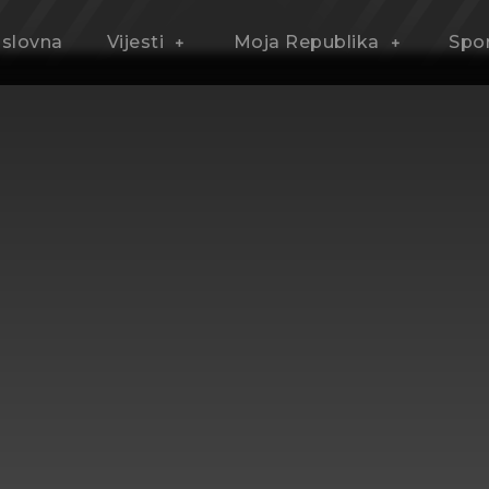
slovna
Vijesti
Moja Republika
Spo