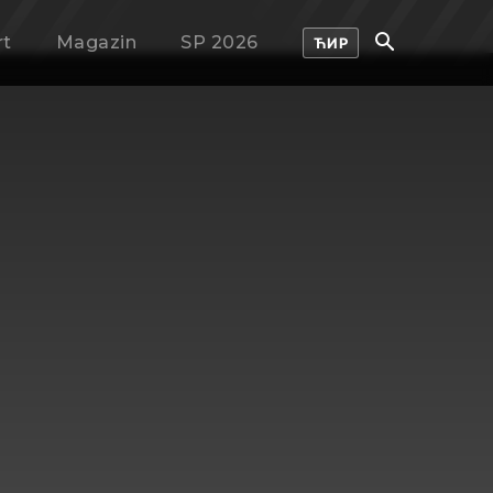
rt
Magazin
SP 2026