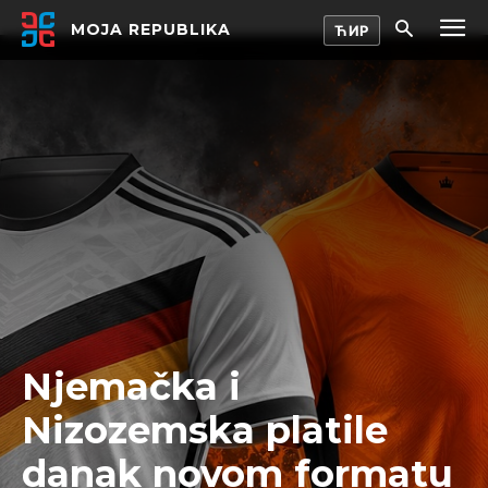
MOJA REPUBLIKA
Njemačka i
Nizozemska platile
danak novom formatu