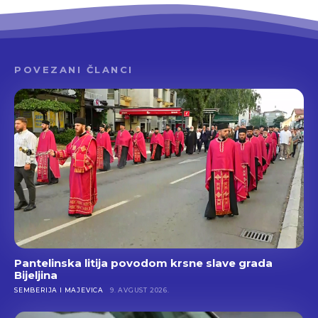
POVEZANI ČLANCI
Pantelinska litija povodom krsne slave grada
Bijeljina
SEMBERIJA I MAJEVICA
9. AVGUST 2026.