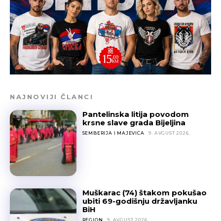
NAJNOVIJI ČLANCI
Pantelinska litija povodom
krsne slave grada Bijeljina
SEMBERIJA I MAJEVICA
9. AVGUST 2026.
Muškarac (74) štakom pokušao
ubiti 69-godišnju državljanku
BiH
REGION
9. AVGUST 2026.