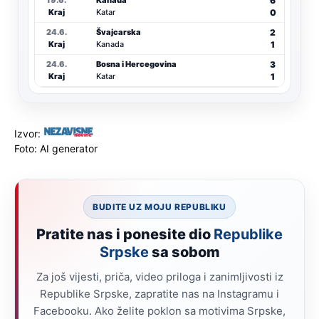
6
19.6.
Kanada
0
Kraj
Katar
2
24.6.
Švajcarska
1
Kraj
Kanada
3
24.6.
Bosna i Hercegovina
1
Kraj
Katar
Izvor:
Foto: AI generator
BUDITE UZ MOJU REPUBLIKU
Pratite nas i ponesite dio
Republike
Srpske
sa sobom
Za još vijesti, priča, video priloga i zanimljivosti iz
Republike Srpske, zapratite nas na Instagramu i
Facebooku. Ako želite poklon sa motivima Srpske,