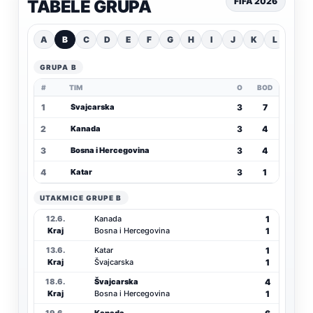
FIFA 2026
TABELE GRUPA
A
B
C
D
E
F
G
H
I
J
K
L
GRUPA B
#
TIM
O
BOD
1
3
7
Švajcarska
2
3
4
Kanada
3
3
4
Bosna i Hercegovina
4
3
1
Katar
UTAKMICE GRUPE B
1
12.6.
Kanada
1
Kraj
Bosna i Hercegovina
1
13.6.
Katar
1
Kraj
Švajcarska
4
18.6.
Švajcarska
1
Kraj
Bosna i Hercegovina