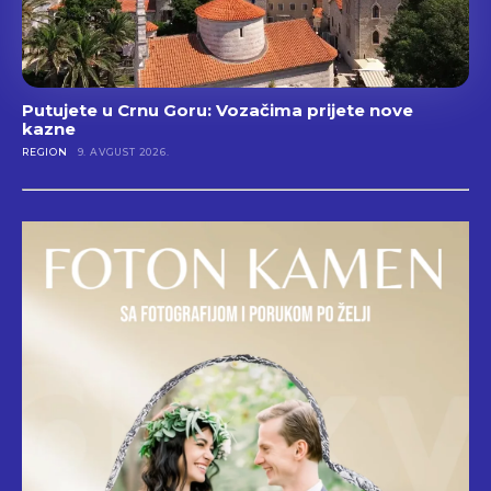
Putujete u Crnu Goru: Vozačima prijete nove
kazne
REGION
9. AVGUST 2026.