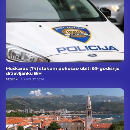
Muškarac (74) štakom pokušao ubiti 69-godišnju
državljanku BiH
REGION
9. AVGUST 2026.