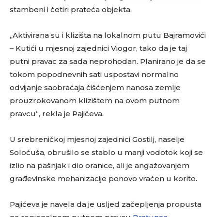
stambeni i četiri prateća objekta.
„Aktivirana su i klizišta na lokalnom putu Bajramovići
– Kutići u mjesnoj zajednici Viogor, tako da je taj
putni pravac za sada neprohodan. Planirano je da se
tokom popodnevnih sati uspostavi normalno
odvijanje saobraćaja čišćenjem nanosa zemlje
prouzrokovanom klizištem na ovom putnom
pravcu“, rekla je Pajićeva.
U srebreničkoj mjesnoj zajednici Gostilj, naselje
Soloćuša, obrušilo se stablo u manji vodotok koji se
izlio na pašnjak i dio oranice, ali je angažovanjem
građevinske mehanizacije ponovo vraćen u korito.
Pajićeva je navela da je usljed začepljenja propusta