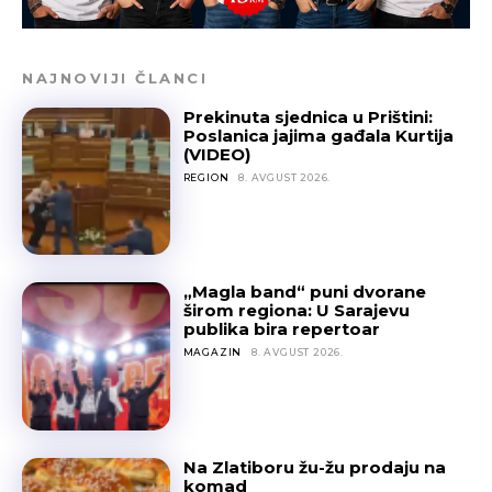
NAJNOVIJI ČLANCI
Prekinuta sjednica u Prištini:
Poslanica jajima gađala Kurtija
(VIDEO)
REGION
8. AVGUST 2026.
„Magla band“ puni dvorane
širom regiona: U Sarajevu
publika bira repertoar
MAGAZIN
8. AVGUST 2026.
Na Zlatiboru žu-žu prodaju na
komad