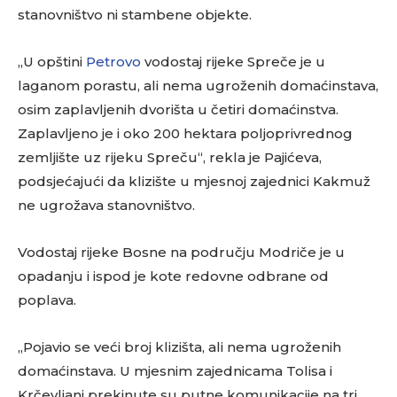
stanovništvo ni stambene objekte.
„U opštini
Petrovo
vodostaj rijeke Spreče je u
laganom porastu, ali nema ugroženih domaćinstava,
osim zaplavljenih dvorišta u četiri domaćinstva.
Zaplavljeno je i oko 200 hektara poljoprivrednog
zemljište uz rijeku Spreču“, rekla je Pajićeva,
podsjećajući da klizište u mjesnoj zajednici Kakmuž
ne ugrožava stanovništvo.
Vodostaj rijeke Bosne na području Modriče je u
opadanju i ispod je kote redovne odbrane od
poplava.
„Pojavio se veći broj klizišta, ali nema ugroženih
domaćinstava. U mjesnim zajednicama Tolisa i
Krčevljani prekinute su putne komunikacije na tri