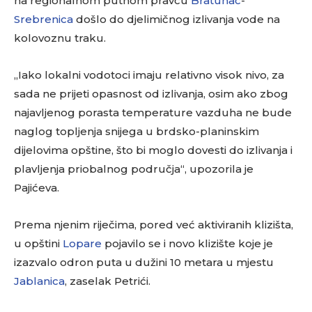
na regionalnom putnom pravcu
Bratunac
-
Srebrenica
došlo do djelimičnog izlivanja vode na
kolovoznu traku.
„Iako lokalni vodotoci imaju relativno visok nivo, za
sada ne prijeti opasnost od izlivanja, osim ako zbog
najavljenog porasta temperature vazduha ne bude
naglog topljenja snijega u brdsko-planinskim
dijelovima opštine, što bi moglo dovesti do izlivanja i
plavljenja priobalnog područja“, upozorila je
Pajićeva.
Prema njenim riječima, pored već aktiviranih klizišta,
u opštini
Lopare
pojavilo se i novo klizište koje je
izazvalo odron puta u dužini 10 metara u mjestu
Jablanica
, zaselak Petrići.