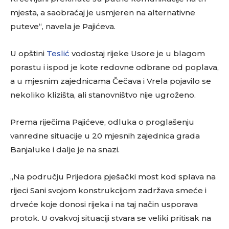
mjesta, a saobraćaj je usmjeren na alternativne
puteve“, navela je Pajićeva.
U opštini
Teslić
vodostaj rijeke Usore je u blagom
porastu i ispod je kote redovne odbrane od poplava,
a u mjesnim zajednicama Čečava i Vrela pojavilo se
nekoliko klizišta, ali stanovništvo nije ugroženo.
Prema riječima Pajićeve, odluka o proglašenju
vanredne situacije u 20 mjesnih zajednica grada
Banjaluke i dalje je na snazi.
„Na području Prijedora pješački most kod splava na
rijeci Sani svojom konstrukcijom zadržava smeće i
drveće koje donosi rijeka i na taj način usporava
protok. U ovakvoj situaciji stvara se veliki pritisak na