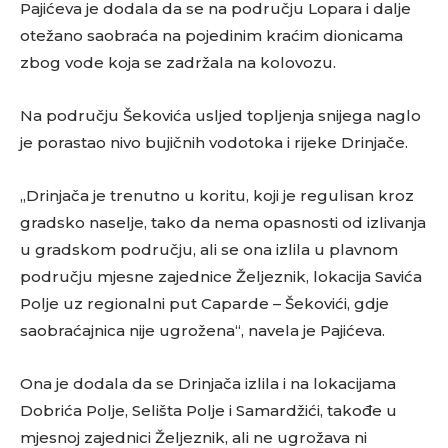
Pajićeva je dodala da se na području Lopara i dalje
otežano saobraća na pojedinim kraćim dionicama
zbog vode koja se zadržala na kolovozu.
Na području Šekovića usljed topljenja snijega naglo
je porastao nivo bujičnih vodotoka i rijeke Drinjače.
„Drinjača je trenutno u koritu, koji je regulisan kroz
gradsko naselje, tako da nema opasnosti od izlivanja
u gradskom području, ali se ona izlila u plavnom
području mjesne zajednice Željeznik, lokacija Savića
Polje uz regionalni put Caparde – Šekovići, gdje
saobraćajnica nije ugrožena“, navela je Pajićeva.
Ona je dodala da se Drinjača izlila i na lokacijama
Dobrića Polje, Selišta Polje i Samardžići, takođe u
mjesnoj zajednici Željeznik, ali ne ugrožava ni