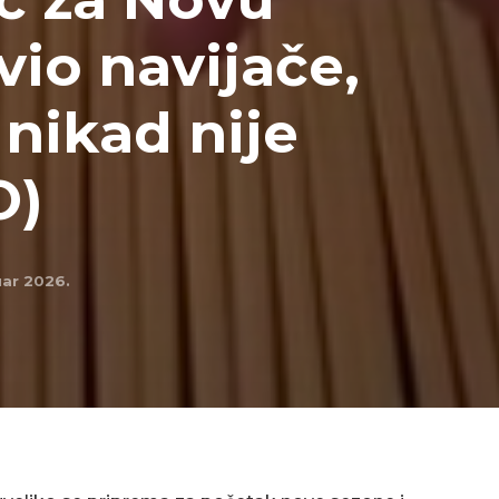
io navijače,
 nikad nije
O)
uar 2026.