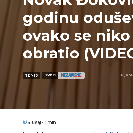
godinu odušev
ovako se niko
obratio (VIDE
1. jan
TENIS
IZVOR:
Slušaj · 1 min