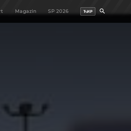
rt
Magazin
SP 2026