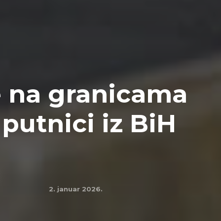
e na granicama
 putnici iz BiH
2. januar 2026.