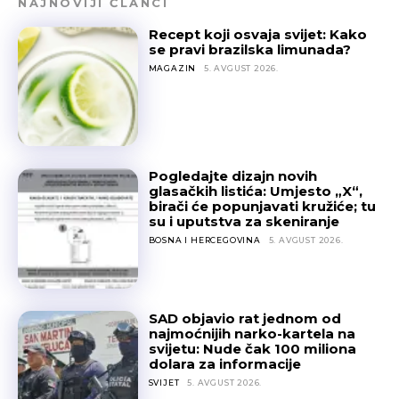
NAJNOVIJI ČLANCI
Recept koji osvaja svijet: Kako
se pravi brazilska limunada?
MAGAZIN
5. AVGUST 2026.
Pogledajte dizajn novih
glasačkih listića: Umjesto „X“,
birači će popunjavati kružiće; tu
su i uputstva za skeniranje
BOSNA I HERCEGOVINA
5. AVGUST 2026.
SAD objavio rat jednom od
najmoćnijih narko-kartela na
svijetu: Nude čak 100 miliona
dolara za informacije
SVIJET
5. AVGUST 2026.