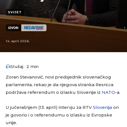
SVIJET
IZVOR:
14. april 2026.
Slušaj · 2 min
Zoran Stevanović, novi predsjednik slovenačkog
parlamenta, rekao je da njegova stranka Resni.ca
podržava referendum o izlasku Slovenije iz
NATO
-a.
U jučerašnjem (13. april) intervju za RTV
Slovenija
on
je govorio i o referendumu o izlasku iz Evropske
unije.