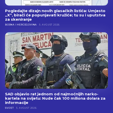
Pogledajte dizajn novih glasačkih listića: Umjesto
„X“, birači će popunjavati kružiće; tu su i uputstva
za skeniranje
BOSNA I HERCEGOVINA
5. AVGUST 2026.
SAD objavio rat jednom od najmoćnijih narko-
kartela na svijetu: Nude čak 100 miliona dolara za
informacije
SVIJET
5. AVGUST 2026.