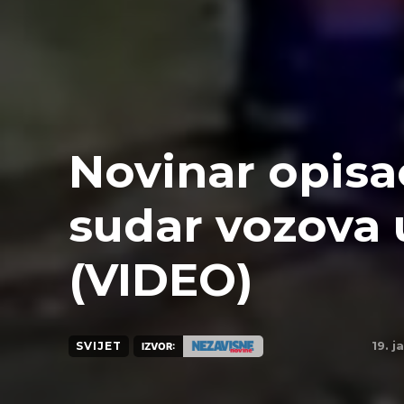
Novinar opis
sudar vozova 
(VIDEO)
19. 
SVIJET
IZVOR: