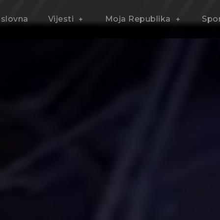
slovna
Vijesti
Moja Republika
Spo