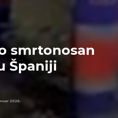
ao smrtonosan
u Španiji
januar 2026.