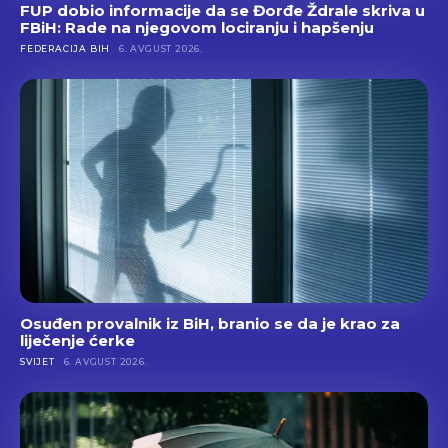
FUP dobio informacije da se Đorđe Ždrale skriva u
FBiH: Rade na njegovom lociranju i hapšenju
FEDERACIJA BIH
6. AVGUST 2026.
Osuđen provalnik iz BiH, branio se da je krao za
liječenje ćerke
SVIJET
6. AVGUST 2026.