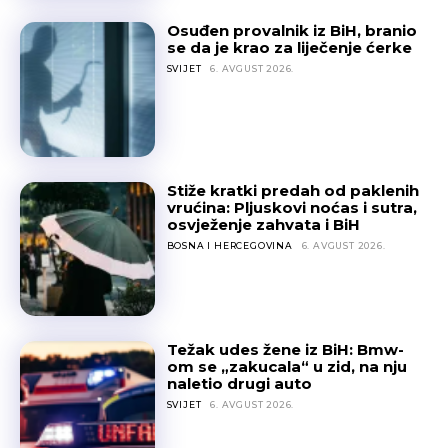
Osuđen provalnik iz BiH, branio
se da je krao za liječenje ćerke
SVIJET
6. AVGUST 2026.
Stiže kratki predah od paklenih
vrućina: Pljuskovi noćas i sutra,
osvježenje zahvata i BiH
BOSNA I HERCEGOVINA
6. AVGUST 2026.
Težak udes žene iz BiH: Bmw-
om se „zakucala“ u zid, na nju
naletio drugi auto
SVIJET
6. AVGUST 2026.