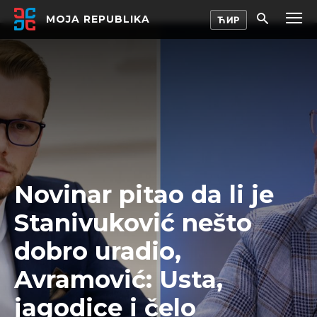
MOJA REPUBLIKA
Novinar pitao da li je
Stanivuković nešto
dobro uradio,
Avramović: Usta,
jagodice i čelo