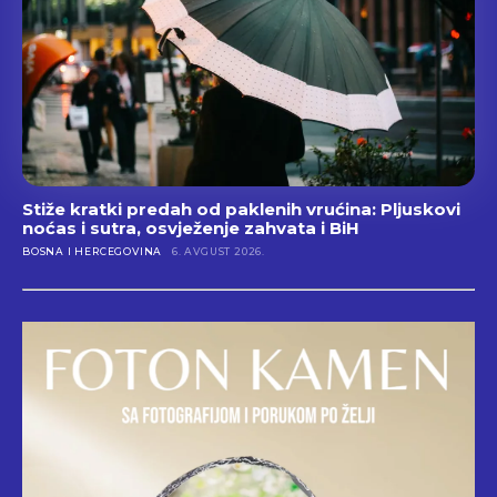
Stiže kratki predah od paklenih vrućina: Pljuskovi
noćas i sutra, osvježenje zahvata i BiH
BOSNA I HERCEGOVINA
6. AVGUST 2026.