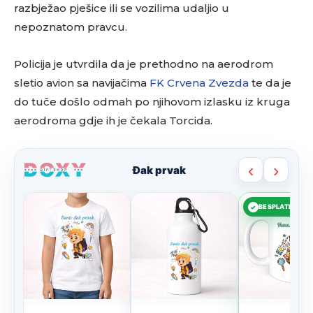
razbježao pješice ili se vozilima udaljio u
nepoznatom pravcu.
Policija je utvrdila da je prethodno na aerodrom
sletio avion sa navijačima
FK Crvena Zvezda
te da je
do tuče došlo odmah po njihovom izlasku iz kruga
aerodroma gdje ih je čekala Torcida.