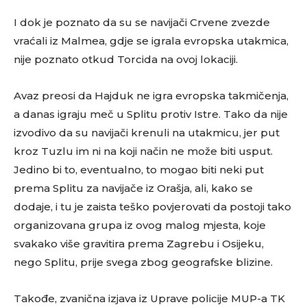
I dok je poznato da su se navijači Crvene zvezde
vraćali iz Malmea, gdje se igrala evropska utakmica,
nije poznato otkud Torcida na ovoj lokaciji.
Avaz preosi da Hajduk ne igra evropska takmičenja,
a danas igraju meč u Splitu protiv Istre. Tako da nije
izvodivo da su navijači krenuli na utakmicu, jer put
kroz Tuzlu im ni na koji način ne može biti usput.
Jedino bi to, eventualno, to mogao biti neki put
prema Splitu za navijače iz Orašja, ali, kako se
dodaje, i tu je zaista teško povjerovati da postoji tako
organizovana grupa iz ovog malog mjesta, koje
svakako više gravitira prema Zagrebu i Osijeku,
nego Splitu, prije svega zbog geografske blizine.
Takođe, zvanična izjava iz Uprave policije MUP-a TK