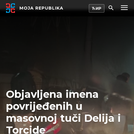
MOJA REPUBLIKA
Objavljena imena
povrijeđenih u
masovnoj tuči Delija i
Torcide