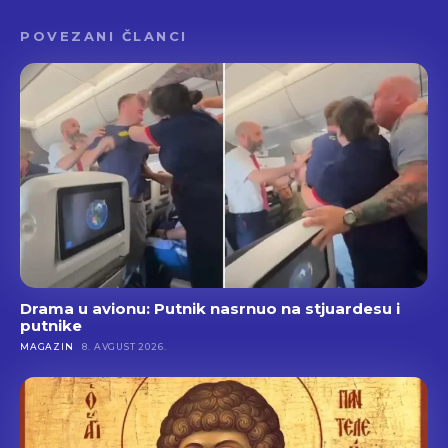
POVEZANI ČLANCI
Drama u avionu: Putnik nasrnuo na stjuardesu i
putnike
MAGAZIN
8. AVGUST 2026.