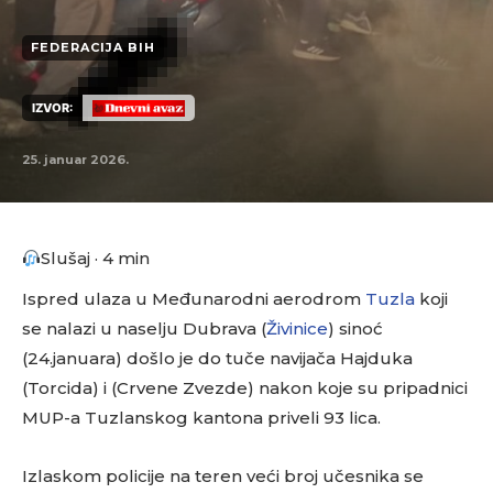
FEDERACIJA BIH
IZVOR:
25. januar 2026.
Slušaj · 4 min
Ispred ulaza u Međunarodni aerodrom
Tuzla
koji
se nalazi u naselju Dubrava (
Živinice
) sinoć
(24.januara) došlo je do tuče navijača Hajduka
(Torcida) i (Crvene Zvezde) nakon koje su pripadnici
MUP-a Tuzlanskog kantona priveli 93 lica.
Izlaskom policije na teren veći broj učesnika se