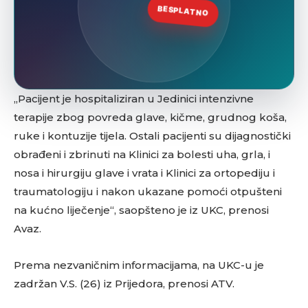
„Pacijent je hospitaliziran u Jedinici intenzivne
terapije zbog povreda glave, kičme, grudnog koša,
ruke i kontuzije tijela. Ostali pacijenti su dijagnostički
obrađeni i zbrinuti na Klinici za bolesti uha, grla, i
nosa i hirurgiju glave i vrata i Klinici za ortopediju i
traumatologiju i nakon ukazane pomoći otpušteni
na kućno liječenje“, saopšteno je iz UKC, prenosi
Avaz.
Prema nezvaničnim informacijama, na UKC-u je
zadržan V.S. (26) iz Prijedora, prenosi ATV.