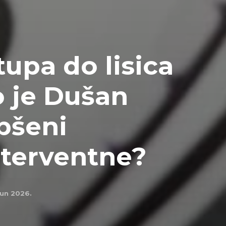
upa do lisica
 je Dušan
pšeni
terventne?
jun 2026.