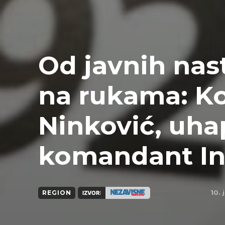
Od javnih nast
na rukama: Ko
Ninković, uha
komandant In
10. 
REGION
IZVOR: