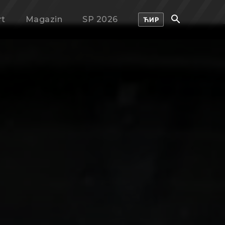
rt
Magazin
SP 2026