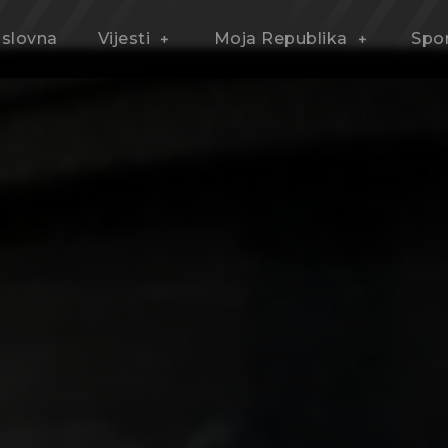
slovna
Vijesti
Moja Republika
Spo