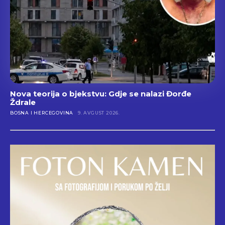
Nova teorija o bjekstvu: Gdje se nalazi Đorđe
Ždrale
BOSNA I HERCEGOVINA
9. AVGUST 2026.