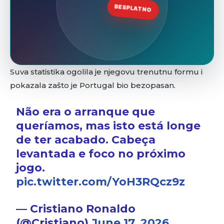
Suva statistika ogolila je njegovu trenutnu formu i
pokazala zašto je Portugal bio bezopasan.
Não era o arranque que
queríamos, mas isto está longe
de ter acabado. Cabeça
levantada e foco no próximo
jogo.
pic.twitter.com/YoH3RQcz9z
— Cristiano Ronaldo
(@Cristiano)
June 17, 2026