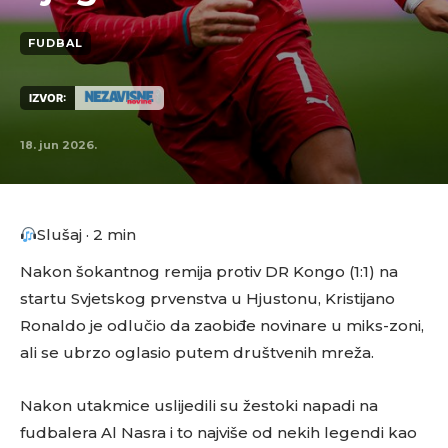
FUDBAL
IZVOR:
18. jun 2026.
Slušaj · 2 min
Nakon šokantnog remija protiv DR Kongo (1:1) na
startu Svjetskog prvenstva u Hjustonu, Kristijano
Ronaldo je odlučio da zaobiđe novinare u miks-zoni,
ali se ubrzo oglasio putem društvenih mreža.
Nakon utakmice uslijedili su žestoki napadi na
fudbalera Al Nasra i to najviše od nekih legendi kao