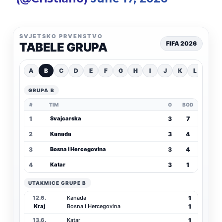
SVJETSKO PRVENSTVO
FIFA 2026
TABELE GRUPA
A
B
C
D
E
F
G
H
I
J
K
L
GRUPA B
#
TIM
O
BOD
1
3
7
Švajcarska
2
3
4
Kanada
3
3
4
Bosna i Hercegovina
4
3
1
Katar
UTAKMICE GRUPE B
1
12.6.
Kanada
1
Kraj
Bosna i Hercegovina
1
13.6.
Katar