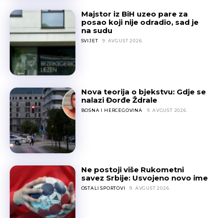
Majstor iz BiH uzeo pare za
posao koji nije odradio, sad je
na sudu
SVIJET
9. AVGUST 2026.
Nova teorija o bjekstvu: Gdje se
nalazi Đorđe Ždrale
BOSNA I HERCEGOVINA
9. AVGUST 2026.
Ne postoji više Rukometni
savez Srbije: Usvojeno novo ime
OSTALI SPORTOVI
9. AVGUST 2026.