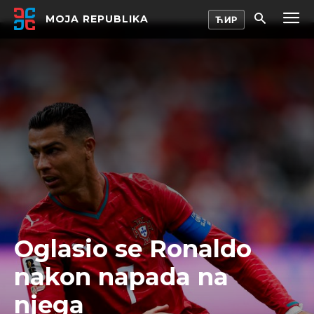
MOJA REPUBLIKA
Oglasio se Ronaldo
nakon napada na
njega