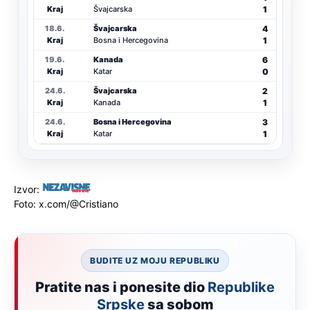
1
Kraj
Švajcarska
4
18.6.
Švajcarska
1
Kraj
Bosna i Hercegovina
6
19.6.
Kanada
0
Kraj
Katar
2
24.6.
Švajcarska
1
Kraj
Kanada
3
24.6.
Bosna i Hercegovina
1
Kraj
Katar
Izvor:
Foto: x.com/@Cristiano
BUDITE UZ MOJU REPUBLIKU
Pratite nas i ponesite dio
Republike
Srpske
sa sobom