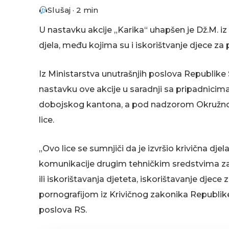
Slušaj · 2 min
U nastavku akcije „Karika“ uhapšen je Dž.M. iz 
djela, među kojima su i iskorištvanje djece za 
Iz Ministarstva unutrašnjih poslova Republike S
nastavku ove akcije u saradnji sa pripadnicim
dobojskog kantona, a pod nadzorom Okružno
lice.
„Ovo lice se sumnjiči da je izvršio krivična dje
komunikacije drugim tehničkim sredstvima za i
ili iskorištavanja djeteta, iskorištavanje djece
pornografijom iz Krivičnog zakonika Republike 
poslova RS.