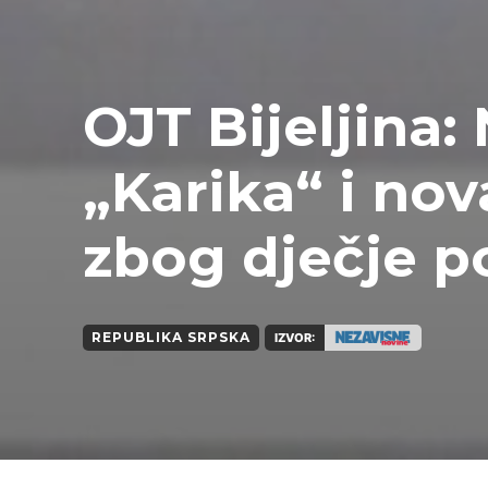
OJT Bijeljina:
„Karika“ i no
zbog dječje p
REPUBLIKA SRPSKA
IZVOR: