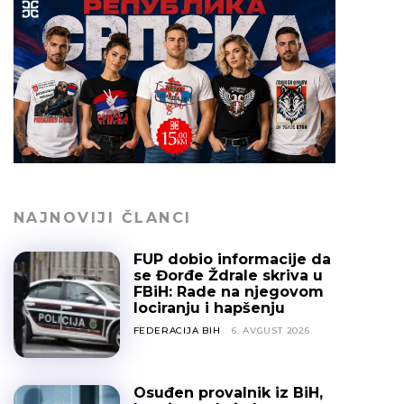
NAJNOVIJI ČLANCI
FUP dobio informacije da
se Đorđe Ždrale skriva u
FBiH: Rade na njegovom
lociranju i hapšenju
FEDERACIJA BIH
6. AVGUST 2026.
Osuđen provalnik iz BiH,