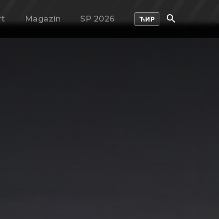
rt
Magazin
SP 2026