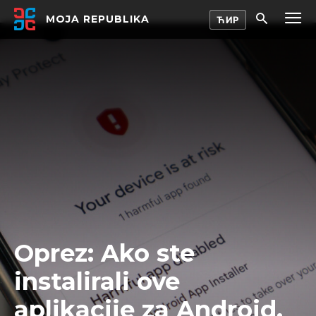
MOJA REPUBLIKA
Oprez: Ako ste
instalirali ove
aplikacije za Android,