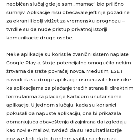
neobičan slučaj gde je sam „mamac“ bio prilično
sumnjiv. Aplikacije nisu obećavale jeftinije pozadine
za ekran ili bolji vidžet za vremensku prognozu –
tvrdile su da nude pristup privatnoj istoriji
komunikacije druge osobe.
Neke aplikacije su koristile zvanični sistem naplate
Google Play-a, što je potencijalno omogućilo nekim
žrtvama da traže povraćaj novca. Međutim, ESET
navodi da su druge aplikacije usmeravale korisnike
ka aplikacijama za plaćanje trećih strana ili direktnim
formularima za plaćanje karticom unutar same
aplikacije. U jednom slučaju, kada su korisnici
pokušali da napuste aplikaciju, ona bi prikazala
obmanjujuća obaveštenja dizajnirana da izgledaju
kao novi e-mailovi, tvrdeći da su rezultati istorije
poziva stigli, da bi ih potom vratila na ekran za