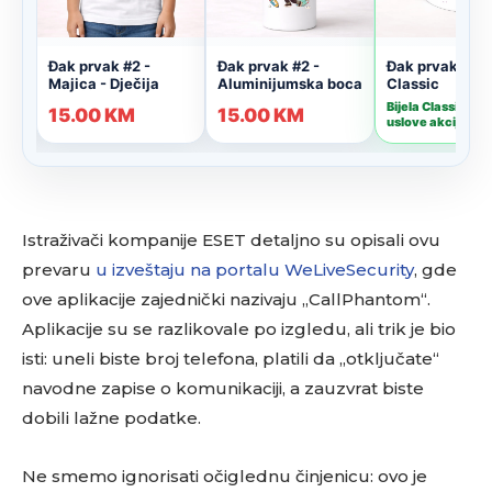
Istraživači kompanije ESET detaljno su opisali ovu
prevaru
u izveštaju na portalu WeLiveSecurity
, gde
ove aplikacije zajednički nazivaju „CallPhantom“.
Aplikacije su se razlikovale po izgledu, ali trik je bio
isti: uneli biste broj telefona, platili da „otključate“
navodne zapise o komunikaciji, a zauzvrat biste
dobili lažne podatke.
Ne smemo ignorisati očiglednu činjenicu: ovo je