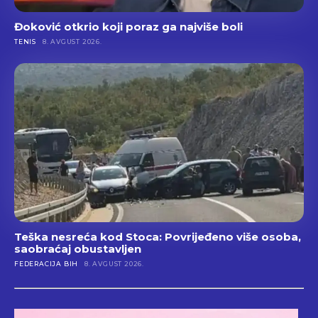
Đoković otkrio koji poraz ga najviše boli
TENIS
8. AVGUST 2026.
Teška nesreća kod Stoca: Povrijeđeno više osoba,
saobraćaj obustavljen
FEDERACIJA BIH
8. AVGUST 2026.