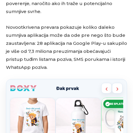
poverenje, naročito ako ih traže u potencijalno
sumnjive svrhe.
Novootkrivena prevara pokazuje koliko daleko
sumnjiva aplikacija može da ode pre nego što bude
zaustavljena: 28 aplikacija na Google Play-u sakupilo
je više od 7,3 miliona preuzimanja obećavajući
pristup tuđim listama poziva, SMS porukama i istoriji
WhatsApp poziva.