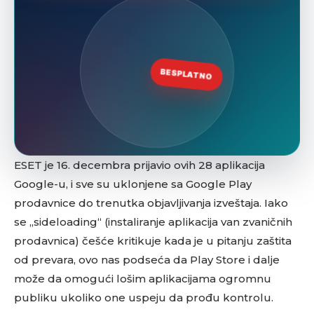
ESET je 16. decembra prijavio ovih 28 aplikacija
Google-u, i sve su uklonjene sa Google Play
prodavnice do trenutka objavljivanja izveštaja. Iako
se „sideloading“ (instaliranje aplikacija van zvaničnih
prodavnica) češće kritikuje kada je u pitanju zaštita
od prevara, ovo nas podseća da Play Store i dalje
može da omogući lošim aplikacijama ogromnu
publiku ukoliko one uspeju da prođu kontrolu.