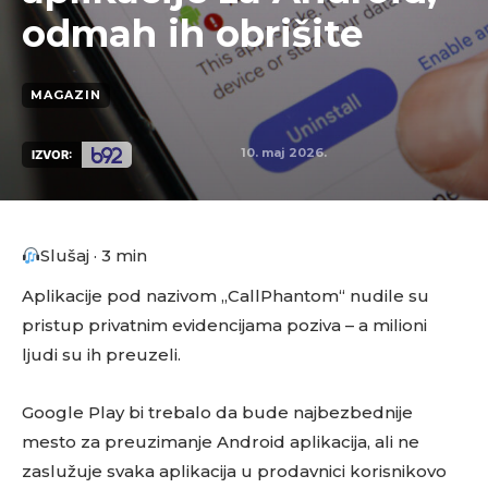
odmah ih obrišite
MAGAZIN
10. maj 2026.
IZVOR:
Slušaj · 3 min
Aplikacije pod nazivom „CallPhantom“ nudile su
pristup privatnim evidencijama poziva – a milioni
ljudi su ih preuzeli.
Google Play bi trebalo da bude najbezbednije
mesto za preuzimanje Android aplikacija, ali ne
zaslužuje svaka aplikacija u prodavnici korisnikovo