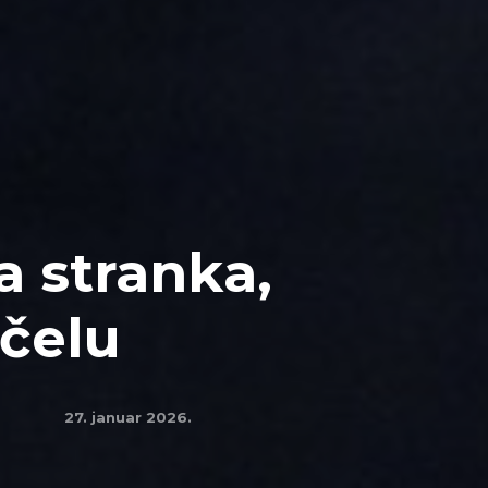
a stranka,
 čelu
27. januar 2026.