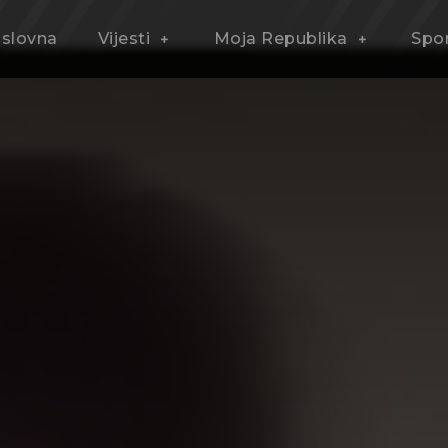
slovna
Vijesti
Moja Republika
Spo