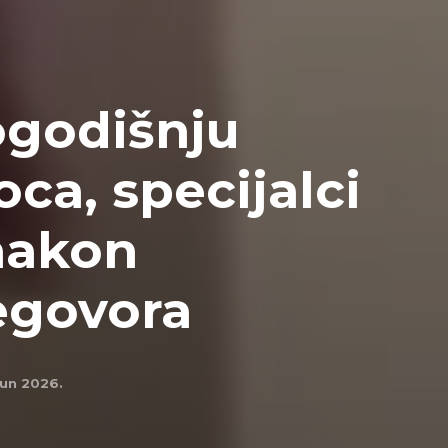
ogodišnju
ca, specijalci
 nakon
egovora
jun 2026.