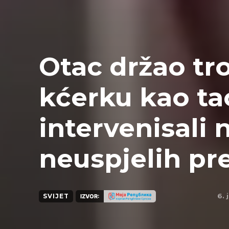
Otac držao tr
kćerku kao tao
intervenisali
neuspjelih pr
6. 
SVIJET
IZVOR: