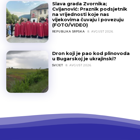
Slava grada Zvornika;
Cvijanović: Praznik podsjetnik
na vrijednosti koje nas
vijekovima čuvaju i povezuju
(FOTO/VIDEO)
REPUBLIKA SRPSKA
8. AVGUST 2026.
Dron koji je pao kod plinovoda
u Bugarskoj je ukrajinski?
SVIJET
8. AVGUST 2026.