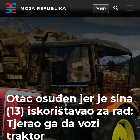
MOJA REPUBLIKA
Otac osuđen jer je sina
(13) iskorištavao za rad:
Tjerao ga da vozi
traktor