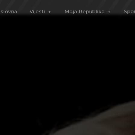
slovna
Vijesti
Moja Republika
Spo