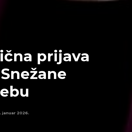
ična prijava
 Snežane
rebu
. januar 2026.