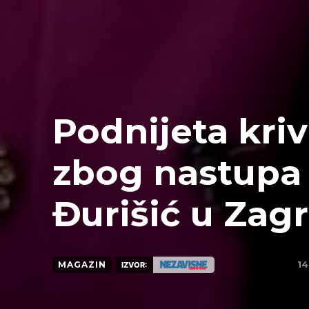
Podnijeta kriv
zbog nastupa
Đurišić u Zag
14
MAGAZIN
IZVOR: