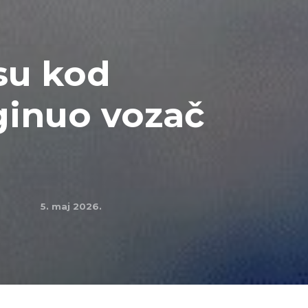
esu kod
ginuo vozač
5. maj 2026.