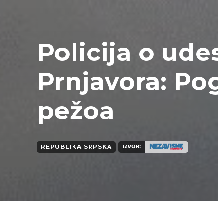
Policija o ud
Prnjavora: Po
pežoa
REPUBLIKA SRPSKA
IZVOR: