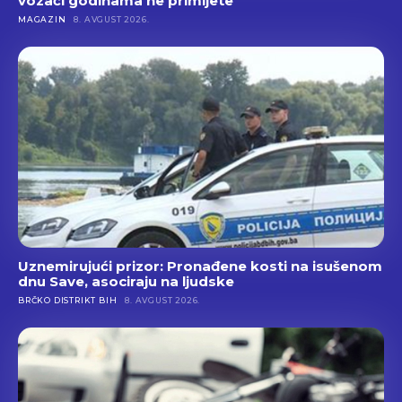
vozači godinama ne primijete
MAGAZIN
8. AVGUST 2026.
Uznemirujući prizor: Pronađene kosti na isušenom
dnu Save, asociraju na ljudske
BRČKO DISTRIKT BIH
8. AVGUST 2026.