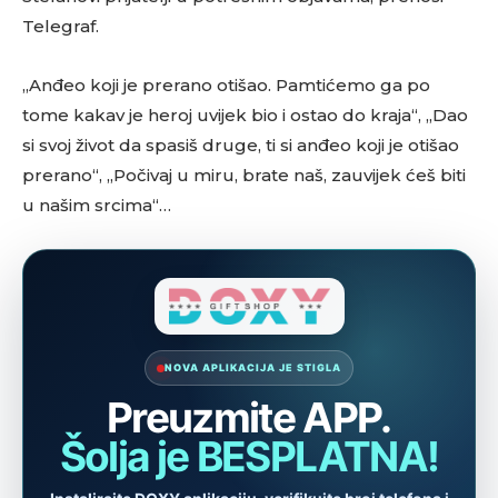
Telegraf.
„Anđeo koji je prerano otišao. Pamtićemo ga po
tome kakav je heroj uvijek bio i ostao do kraja“, „Dao
si svoj život da spasiš druge, ti si anđeo koji je otišao
prerano“, „Počivaj u miru, brate naš, zauvijek ćeš biti
u našim srcima“…