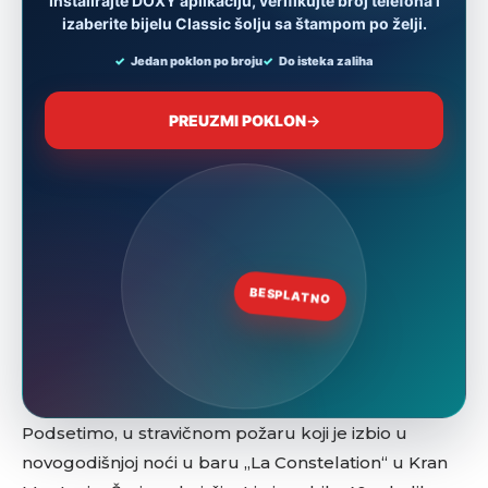
Podsetimo, u stravičnom požaru koji je izbio u
novogodišnjoj noći u baru „La Constelation“ u Kran