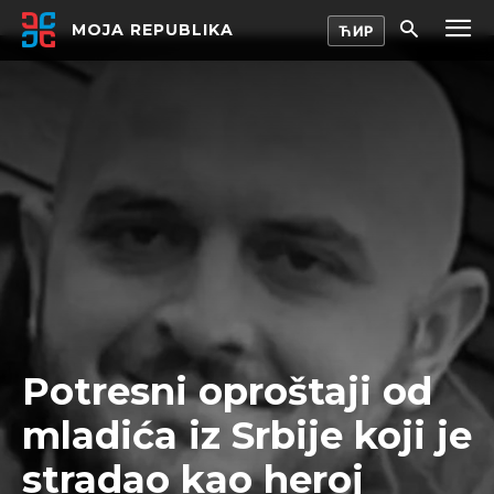
MOJA REPUBLIKA
Potresni oproštaji od
mladića iz Srbije koji je
stradao kao heroj