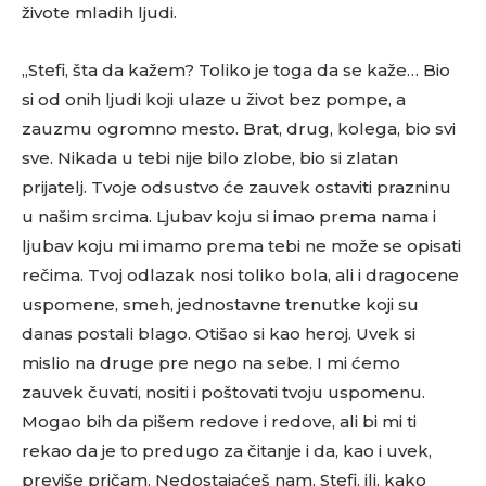
živote mladih ljudi.
„Stefi, šta da kažem? Toliko je toga da se kaže… Bio
si od onih ljudi koji ulaze u život bez pompe, a
zauzmu ogromno mesto. Brat, drug, kolega, bio svi
sve. Nikada u tebi nije bilo zlobe, bio si zlatan
prijatelj. Tvoje odsustvo će zauvek ostaviti prazninu
u našim srcima. Ljubav koju si imao prema nama i
ljubav koju mi imamo prema tebi ne može se opisati
rečima. Tvoj odlazak nosi toliko bola, ali i dragocene
uspomene, smeh, jednostavne trenutke koji su
danas postali blago. Otišao si kao heroj. Uvek si
mislio na druge pre nego na sebe. I mi ćemo
zauvek čuvati, nositi i poštovati tvoju uspomenu.
Mogao bih da pišem redove i redove, ali bi mi ti
rekao da je to predugo za čitanje i da, kao i uvek,
previše pričam. Nedostajaćeš nam, Stefi, ili, kako