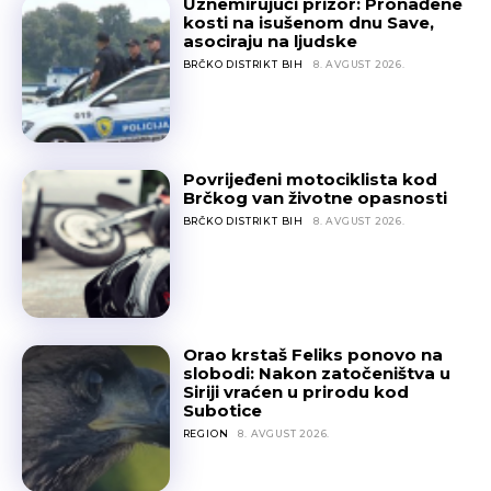
Uznemirujući prizor: Pronađene
kosti na isušenom dnu Save,
asociraju na ljudske
BRČKO DISTRIKT BIH
8. AVGUST 2026.
Povrijeđeni motociklista kod
Brčkog van životne opasnosti
BRČKO DISTRIKT BIH
8. AVGUST 2026.
Orao krstaš Feliks ponovo na
slobodi: Nakon zatočeništva u
Siriji vraćen u prirodu kod
Subotice
REGION
8. AVGUST 2026.