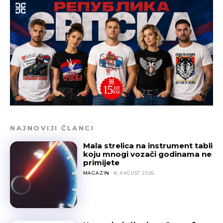
NAJNOVIJI ČLANCI
Mala strelica na instrument tabli
koju mnogi vozači godinama ne
primijete
MAGAZIN
8. AVGUST 2026.