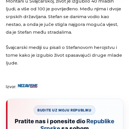
Montani u Švajcarskoj, život je izgubilo 40 mladih
ljudi, a više od 100 je povrijeđeno. Među njima i dvoje
srpskih državljana. Stefan se danima vodio kao
nestao, a onda je juče stigla najgora moguća vijest,
da je Stefan među stradalima.
Švajcarski mediji su pisali o Stefanovom herojstvu i
tome kako je izgubio život spasavajući druge mlade
ljude.
Izvor:
BUDITE UZ MOJU REPUBLIKU
Pratite nas i ponesite dio
Republike
Srpske
sa sobom