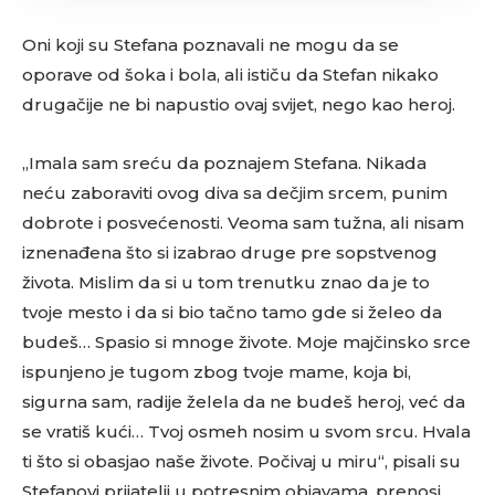
Oni koji su Stefana poznavali ne mogu da se
oporave od šoka i bola, ali ističu da Stefan nikako
drugačije ne bi napustio ovaj svijet, nego kao heroj.
„Imala sam sreću da poznajem Stefana. Nikada
neću zaboraviti ovog diva sa dečjim srcem, punim
dobrote i posvećenosti. Veoma sam tužna, ali nisam
iznenađena što si izabrao druge pre sopstvenog
života. Mislim da si u tom trenutku znao da je to
tvoje mesto i da si bio tačno tamo gde si želeo da
budeš… Spasio si mnoge živote. Moje majčinsko srce
ispunjeno je tugom zbog tvoje mame, koja bi,
sigurna sam, radije želela da ne budeš heroj, već da
se vratiš kući… Tvoj osmeh nosim u svom srcu. Hvala
ti što si obasjao naše živote. Počivaj u miru“, pisali su
Stefanovi prijatelji u potresnim objavama, prenosi