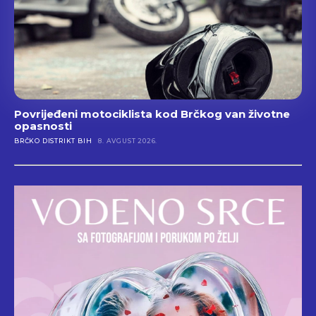
Povrijeđeni motociklista kod Brčkog van životne
opasnosti
BRČKO DISTRIKT BIH
8. AVGUST 2026.