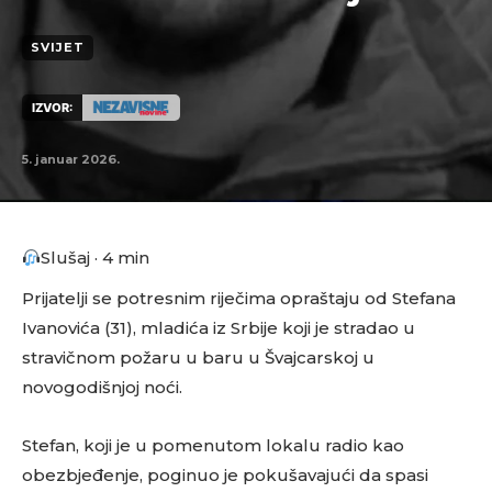
SVIJET
IZVOR:
5. januar 2026.
Slušaj · 4 min
Prijatelji se potresnim riječima opraštaju od Stefana
Ivanovića (31), mladića iz Srbije koji je stradao u
stravičnom požaru u baru u Švajcarskoj u
novogodišnjoj noći.
Stefan, koji je u pomenutom lokalu radio kao
obezbjeđenje, poginuo je pokušavajući da spasi