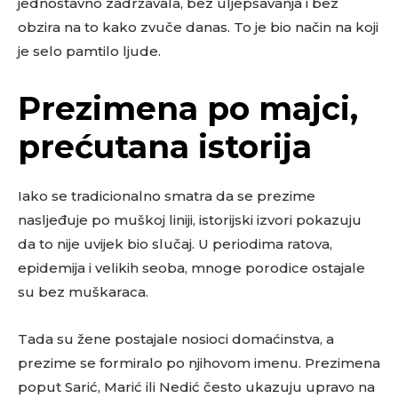
jednostavno zadržavala, bez uljepšavanja i bez
obzira na to kako zvuče danas. To je bio način na koji
je selo pamtilo ljude.
Prezimena po majci,
prećutana istorija
Iako se tradicionalno smatra da se prezime
nasljeđuje po muškoj liniji, istorijski izvori pokazuju
da to nije uvijek bio slučaj. U periodima ratova,
epidemija i velikih seoba, mnoge porodice ostajale
su bez muškaraca.
Tada su žene postajale nosioci domaćinstva, a
prezime se formiralo po njihovom imenu. Prezimena
poput Sarić, Marić ili Nedić često ukazuju upravo na