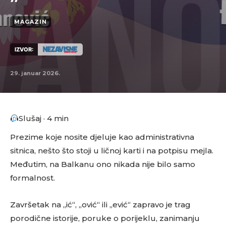
MAGAZIN
IZVOR:
29. januar 2026.
Slušaj · 4 min
Prezime koje nosite djeluje kao administrativna
sitnica, nešto što stoji u ličnoj karti i na potpisu mejla.
Međutim, na Balkanu ono nikada nije bilo samo
formalnost.
Završetak na „ić“, „ović“ ili „ević“ zapravo je trag
porodične istorije, poruke o porijeklu, zanimanju