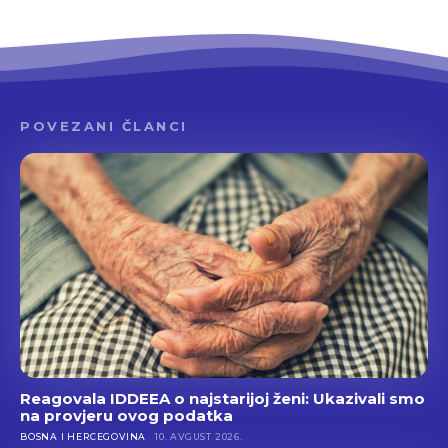
POVEZANI ČLANCI
Reagovala IDDEEA o najstarijoj ženi: Ukazivali smo
na provjeru ovog podatka
BOSNA I HERCEGOVINA
10. AVGUST 2026.