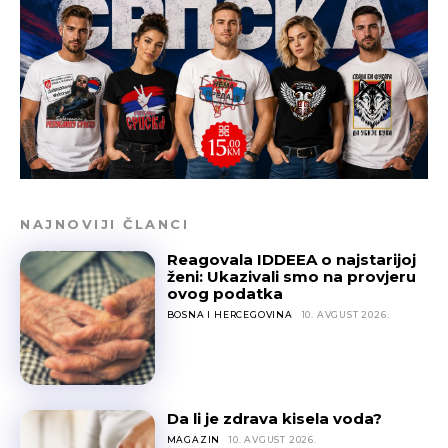
NAJNOVIJI ČLANCI
Reagovala IDDEEA o najstarijoj
ženi: Ukazivali smo na provjeru
ovog podatka
BOSNA I HERCEGOVINA
10. AVGUST 2026.
Da li je zdrava kisela voda?
MAGAZIN
10. AVGUST 2026.