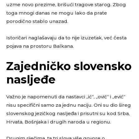
uzme novo prezime, brišući tragove starog. Zbog
toga mnogi danas ne mogu lako da prate
porodično stablo unazad.
Istoričari naglašavaju da to nije izuzetak, već česta
pojava na prostoru Balkana.
Zajedničko slovensko
nasljeđe
Važno je napomenuti da nastavci „ić“, „ović“ i „ević“
nisu specifični samo za jednu naciju. Oni su dio šireg
slovenskog jezičkog nasljeđa i prisutni su kod Srba,
Hrvata, Bošnjaka i drugih naroda u regionu.
Drugim riječima, ta tri slova više govore o