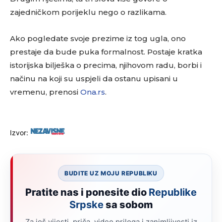
zajedničkom porijeklu nego o razlikama.
Ako pogledate svoje prezime iz tog ugla, ono
prestaje da bude puka formalnost. Postaje kratka
istorijska bilješka o precima, njihovom radu, borbi i
načinu na koji su uspjeli da ostanu upisani u
vremenu, prenosi
Ona.rs
.
Izvor:
BUDITE UZ MOJU REPUBLIKU
Pratite nas i ponesite dio
Republike
Srpske
sa sobom
Za još vijesti, priča, video priloga i zanimljivosti iz