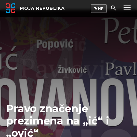
MOJA REPUBLIKA
Pravo značenje
prezimena na „ić“ i
„ović“