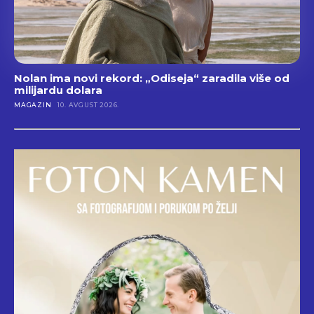
Nolan ima novi rekord: „Odiseja“ zaradila više od
milijardu dolara
MAGAZIN
10. AVGUST 2026.