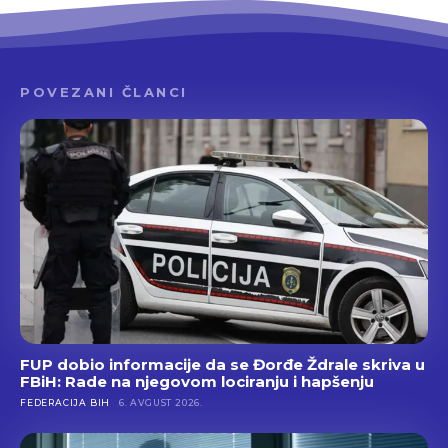
POVEZANI ČLANCI
FUP dobio informacije da se Đorđe Ždrale skriva u
FBiH: Rade na njegovom lociranju i hapšenju
FEDERACIJA BIH
6. AVGUST 2026.