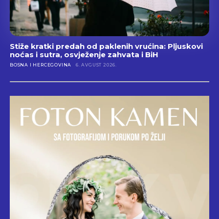
Stiže kratki predah od paklenih vrućina: Pljuskovi
noćas i sutra, osvježenje zahvata i BiH
BOSNA I HERCEGOVINA
6. AVGUST 2026.