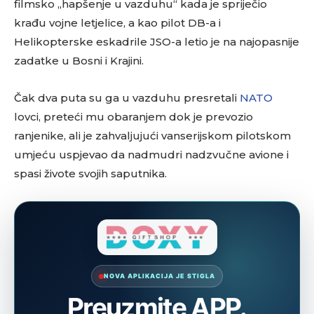
filmsko „hapšenje u vazduhu“ kada je spriječio
krađu vojne letjelice, a kao pilot DB-a i
Helikopterske eskadrile JSO-a letio je na najopasnije
zadatke u Bosni i Krajini.
Čak dva puta su ga u vazduhu presretali
NATO
lovci, preteći mu obaranjem dok je prevozio
ranjenike, ali je zahvaljujući vanserijskom pilotskom
umjeću uspjevao da nadmudri nadzvučne avione i
spasi živote svojih saputnika.