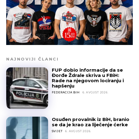
NAJNOVIJI ČLANCI
FUP dobio informacije da se
Đorđe Ždrale skriva u FBiH:
Rade na njegovom lociranju i
hapšenju
FEDERACIJA BIH
6. AVGUST 2026.
Osuđen provalnik iz BiH, branio
se da je krao za liječenje ćerke
SVIJET
6. AVGUST 2026.