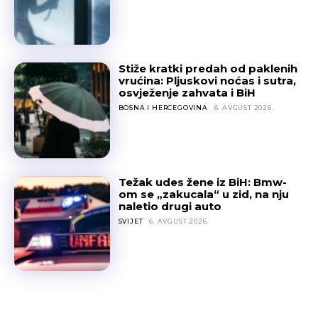
Stiže kratki predah od paklenih
vrućina: Pljuskovi noćas i sutra,
osvježenje zahvata i BiH
BOSNA I HERCEGOVINA
6. AVGUST 2026.
Težak udes žene iz BiH: Bmw-
om se „zakucala“ u zid, na nju
naletio drugi auto
SVIJET
6. AVGUST 2026.