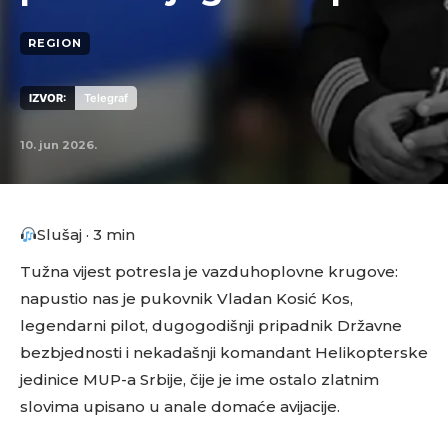
REGION
IZVOR:
Telegraf
10. jun 2026.
Slušaj · 3 min
Tužna vijest potresla je vazduhoplovne krugove:
napustio nas je pukovnik Vladan Kosić Kos,
legendarni pilot, dugogodišnji pripadnik Državne
bezbjednosti i nekadašnji komandant Helikopterske
jedinice MUP-a Srbije, čije je ime ostalo zlatnim
slovima upisano u anale domaće avijacije.