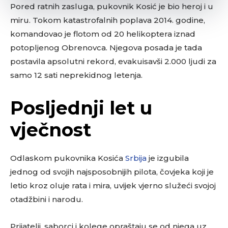
Pored ratnih zasluga, pukovnik Kosić je bio heroj i u
miru. Tokom katastrofalnih poplava 2014. godine,
komandovao je flotom od 20 helikoptera iznad
potopljenog Obrenovca. Njegova posada je tada
postavila apsolutni rekord, evakuisavši 2.000 ljudi za
samo 12 sati neprekidnog letenja.
Posljednji let u
vječnost
Odlaskom pukovnika Kosića
Srbija
je izgubila
jednog od svojih najsposobnijih pilota, čovjeka koji je
letio kroz oluje rata i mira, uvijek vjerno služeći svojoj
otadžbini i narodu.
Prijatelji, saborci i kolege opraštaju se od njega uz