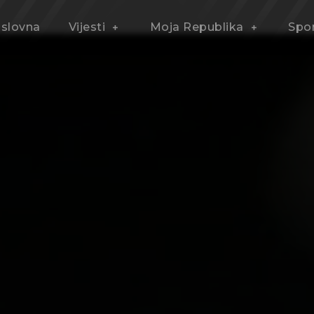
slovna
Vijesti
Moja Republika
Spo