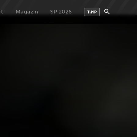
rt
Magazin
SP 2026