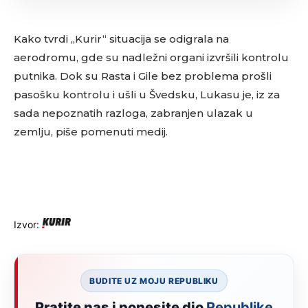
Kako tvrdi „Kurir“ situacija se odigrala na
aerodromu, gde su nadležni organi izvršili kontrolu
putnika. Dok su Rasta i Gile bez problema prošli
pasošku kontrolu i ušli u Švedsku, Lukasu je, iz za
sada nepoznatih razloga, zabranjen ulazak u
zemlju, piše pomenuti medij.
Izvor:
BUDITE UZ MOJU REPUBLIKU
Pratite nas i ponesite dio
Republike