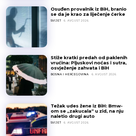
Osuđen provalnik iz BiH, branio
se da je krao za liječenje ćerke
SVIJET
6. AVGUST 2026.
Stiže kratki predah od paklenih
vrućina: Pljuskovi noćas i sutra,
osvježenje zahvata i BiH
BOSNA I HERCEGOVINA
6. AVGUST 2026.
Težak udes žene iz BiH: Bmw-
om se „zakucala“ u zid, na nju
naletio drugi auto
SVIJET
6. AVGUST 2026.