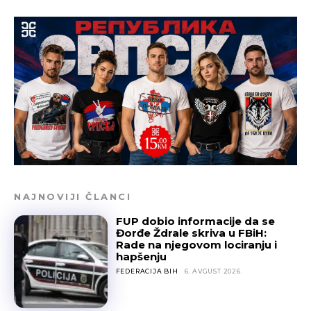
NAJNOVIJI ČLANCI
FUP dobio informacije da se
Đorđe Ždrale skriva u FBiH:
Rade na njegovom lociranju i
hapšenju
FEDERACIJA BIH
6. AVGUST 2026.