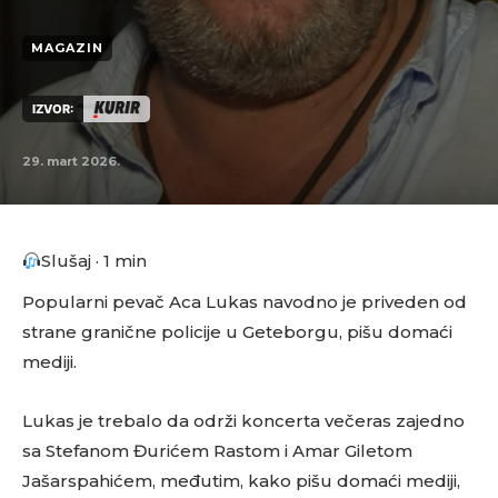
MAGAZIN
IZVOR:
29. mart 2026.
Slušaj · 1 min
Popularni pevač Aca Lukas navodno je priveden od
strane granične policije u Geteborgu, pišu domaći
mediji.
Lukas je trebalo da održi koncerta večeras zajedno
sa Stefanom Đurićem Rastom i Amar Giletom
Jašarspahićem, međutim, kako pišu domaći mediji,