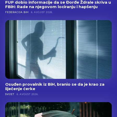
FUP dobio informacije da se Đorđe Ždrale skriva u
FBiH: Rade na njegovom lociranju i hapšenju
FEDERACIJA BIH
6. AVGUST 2026.
Osuđen provalnik iz BiH, branio se da je krao za
liječenje ćerke
SVIJET
6. AVGUST 2026.