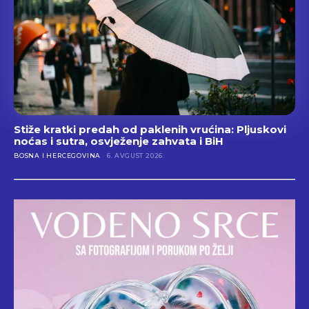
Stiže kratki predah od paklenih vrućina: Pljuskovi
noćas i sutra, osvježenje zahvata i BiH
BOSNA I HERCEGOVINA
6. AVGUST 2026.