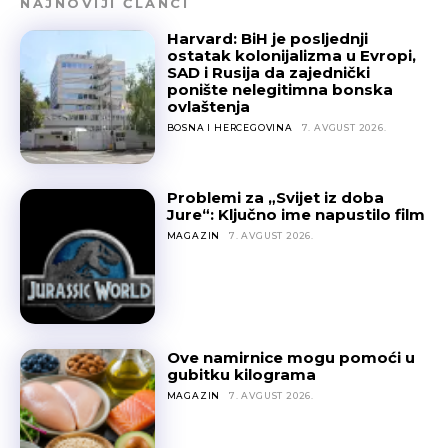
NAJNOVIJI ČLANCI
Harvard: BiH je posljednji
ostatak kolonijalizma u Evropi,
SAD i Rusija da zajednički
ponište nelegitimna bonska
ovlaštenja
BOSNA I HERCEGOVINA
7. AVGUST 2026.
Problemi za „Svijet iz doba
Jure“: Ključno ime napustilo film
MAGAZIN
7. AVGUST 2026.
Ove namirnice mogu pomoći u
gubitku kilograma
MAGAZIN
7. AVGUST 2026.