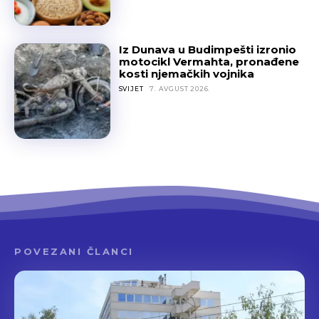
Iz Dunava u Budimpešti izronio
motocikl Vermahta, pronađene
kosti njemačkih vojnika
SVIJET
7. AVGUST 2026.
POVEZANI ČLANCI