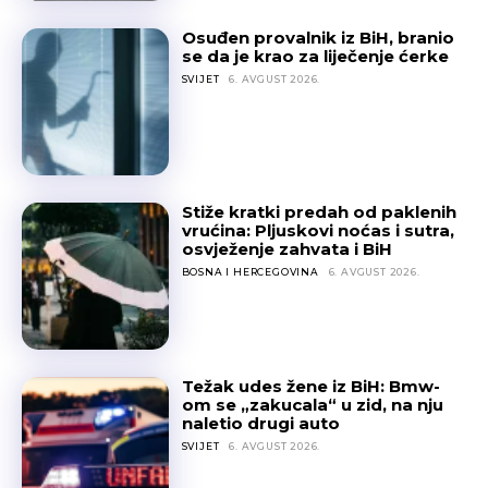
Osuđen provalnik iz BiH, branio
se da je krao za liječenje ćerke
SVIJET
6. AVGUST 2026.
Stiže kratki predah od paklenih
vrućina: Pljuskovi noćas i sutra,
osvježenje zahvata i BiH
BOSNA I HERCEGOVINA
6. AVGUST 2026.
Težak udes žene iz BiH: Bmw-
om se „zakucala“ u zid, na nju
naletio drugi auto
SVIJET
6. AVGUST 2026.