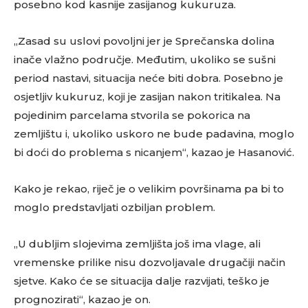
posebno kod kasnije zasijanog kukuruza.
„Zasad su uslovi povoljni jer je Sprečanska dolina
inače vlažno područje. Međutim, ukoliko se sušni
period nastavi, situacija neće biti dobra. Posebno je
osjetljiv kukuruz, koji je zasijan nakon tritikalea. Na
pojedinim parcelama stvorila se pokorica na
zemljištu i, ukoliko uskoro ne bude padavina, moglo
bi doći do problema s nicanjem“, kazao je Hasanović.
Kako je rekao, riječ je o velikim površinama pa bi to
moglo predstavljati ozbiljan problem.
„U dubljim slojevima zemljišta još ima vlage, ali
vremenske prilike nisu dozvoljavale drugačiji način
sjetve. Kako će se situacija dalje razvijati, teško je
prognozirati“, kazao je on.