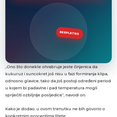
„Ono što donekle ohrabruje jeste činjenica da
kukuruz i suncokret još nisu u fazi formiranja klipa,
odnosno glavice, tako da još postoji određeni period
u kojem bi padavine i pad temperatura mogli
spriječiti ozbiljnije posljedice“, navodi on.
Kako je dodao, u ovom trenutku ne bih govorio o
konkretnim procentima štete.