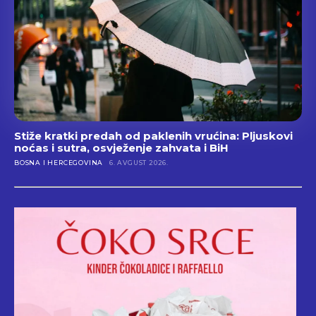
Stiže kratki predah od paklenih vrućina: Pljuskovi
noćas i sutra, osvježenje zahvata i BiH
BOSNA I HERCEGOVINA
6. AVGUST 2026.