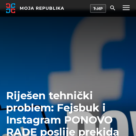
MOJA REPUBLIKA
Riješen tehnički
problem: Fejsbuk i
Instagram PONOVO
RADE poslije prekida