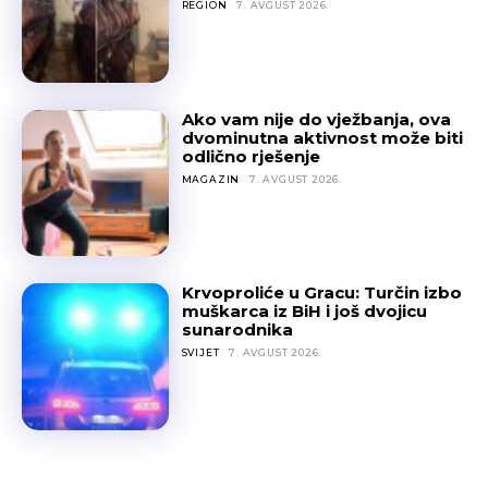
REGION
7. AVGUST 2026.
Ako vam nije do vježbanja, ova
dvominutna aktivnost može biti
odlično rješenje
MAGAZIN
7. AVGUST 2026.
Krvoproliće u Gracu: Turčin izbo
muškarca iz BiH i još dvojicu
sunarodnika
SVIJET
7. AVGUST 2026.