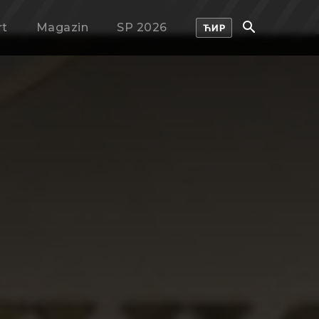
rt
Magazin
SP 2026