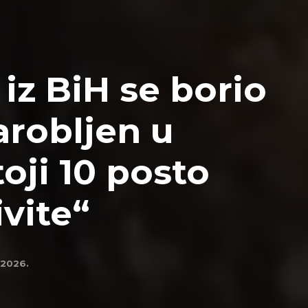
 iz BiH se borio
arobljen u
toji 10 posto
vite“
 2026.