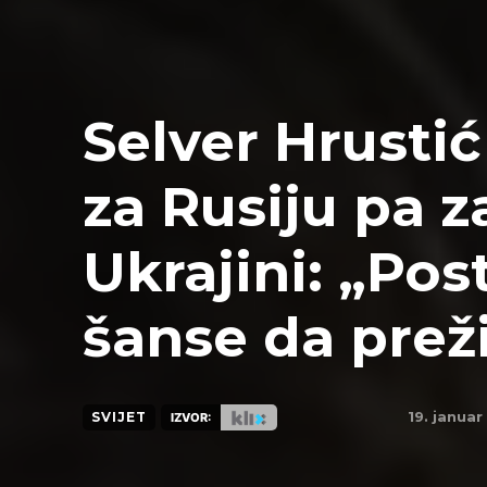
Selver Hrustić
za Rusiju pa z
Ukrajini: „Pos
šanse da preži
19. januar
SVIJET
IZVOR: