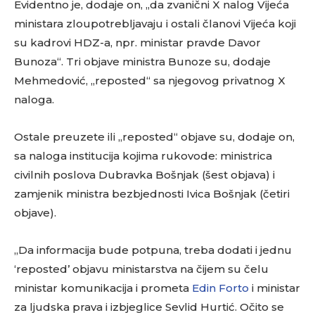
Evidentno je, dodaje on, „da zvanični X nalog Vijeća
ministara zloupotrebljavaju i ostali članovi Vijeća koji
su kadrovi HDZ-a, npr. ministar pravde Davor
Bunoza“. Tri objave ministra Bunoze su, dodaje
Mehmedović, „reposted“ sa njegovog privatnog X
naloga.
Ostale preuzete ili „reposted“ objave su, dodaje on,
sa naloga institucija kojima rukovode: ministrica
civilnih poslova Dubravka Bošnjak (šest objava) i
zamjenik ministra bezbjednosti Ivica Bošnjak (četiri
objave).
„Da informacija bude potpuna, treba dodati i jednu
‘reposted’ objavu ministarstva na čijem su čelu
ministar komunikacija i prometa
Edin Forto
i ministar
za ljudska prava i izbjeglice Sevlid Hurtić. Očito se