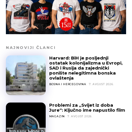
NAJNOVIJI ČLANCI
Harvard: BiH je posljednji
ostatak kolonijalizma u Evropi,
SAD i Rusija da zajednički
ponište nelegitimna bonska
ovlaštenja
BOSNA I HERCEGOVINA
7. AVGUST 2026.
Problemi za „Svijet iz doba
Jure“: Ključno ime napustilo film
MAGAZIN
7. AVGUST 2026.