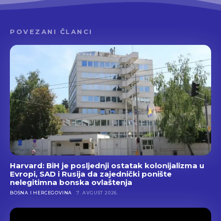
POVEZANI ČLANCI
Harvard: BiH je posljednji ostatak kolonijalizma u
Evropi, SAD i Rusija da zajednički ponište
nelegitimna bonska ovlaštenja
BOSNA I HERCEGOVINA
7. AVGUST 2026.