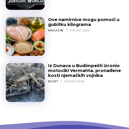
Ove namirnice mogu pomoći u
gubitku kilograma
MAGAZIN
7. AVGUST 2026.
Iz Dunava u Budimpešti izronio
motocikl Vermahta, pronađene
kosti njemačkih vojnika
SVIJET
7. AVGUST 2026.