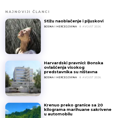
NAJNOVIJI ČLANCI
Stižu naoblačenje i pljuskovi
BOSNA I HERCEGOVINA
8. AVGUST 2026.
Harvardski pravnici: Bonska
ovlašćenja visokog
predstavnika su ništavna
BOSNA I HERCEGOVINA
8. AVGUST 2026.
Krenuo preko granice sa 20
kilograma marihuane sakrivene
u automobilu