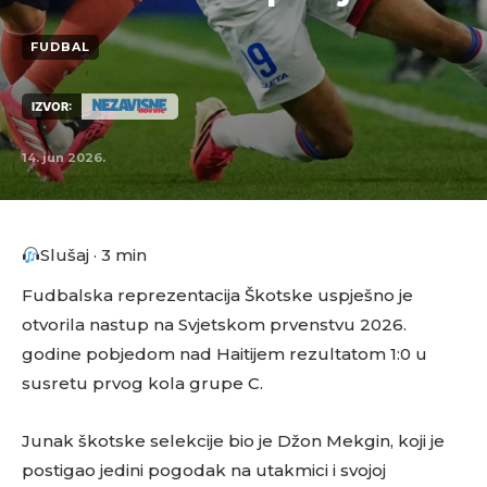
FUDBAL
IZVOR:
14. jun 2026.
Slušaj · 3 min
Fudbalska reprezentacija Škotske uspješno je
otvorila nastup na Svjetskom prvenstvu 2026.
godine pobjedom nad Haitijem rezultatom 1:0 u
susretu prvog kola grupe C.
Junak škotske selekcije bio je Džon Mekgin, koji je
postigao jedini pogodak na utakmici i svojoj