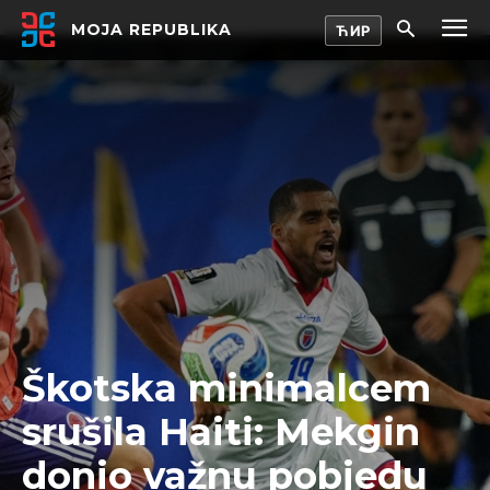
MOJA REPUBLIKA
Škotska minimalcem
srušila Haiti: Mekgin
donio važnu pobjedu