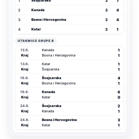
1
3
7
Švajcarska
2
3
4
Kanada
3
3
4
Bosna i Hercegovina
4
3
1
Katar
UTAKMICE GRUPE B
1
12.6.
Kanada
1
Kraj
Bosna i Hercegovina
1
13.6.
Katar
1
Kraj
Švajcarska
4
18.6.
Švajcarska
1
Kraj
Bosna i Hercegovina
6
19.6.
Kanada
0
Kraj
Katar
2
24.6.
Švajcarska
1
Kraj
Kanada
3
24.6.
Bosna i Hercegovina
1
Kraj
Katar