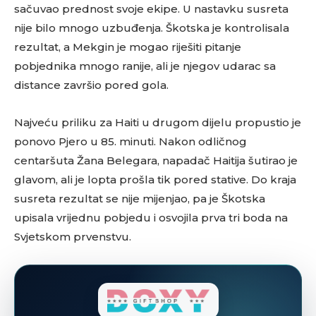
sačuvao prednost svoje ekipe. U nastavku susreta
nije bilo mnogo uzbuđenja. Škotska je kontrolisala
rezultat, a Mekgin je mogao riješiti pitanje
pobjednika mnogo ranije, ali je njegov udarac sa
distance završio pored gola.
Najveću priliku za Haiti u drugom dijelu propustio je
ponovo Pjero u 85. minuti. Nakon odličnog
centaršuta Žana Belegara, napadač Haitija šutirao je
glavom, ali je lopta prošla tik pored stative. Do kraja
susreta rezultat se nije mijenjao, pa je Škotska
upisala vrijednu pobjedu i osvojila prva tri boda na
Svjetskom prvenstvu.