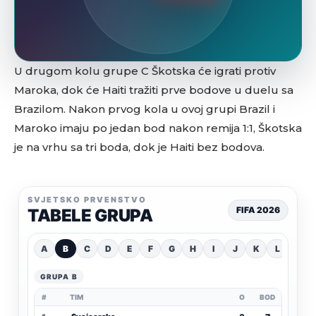
U drugom kolu grupe C Škotska će igrati protiv
Maroka, dok će Haiti tražiti prve bodove u duelu sa
Brazilom. Nakon prvog kola u ovoj grupi Brazil i
Maroko imaju po jedan bod nakon remija 1:1, Škotska
je na vrhu sa tri boda, dok je Haiti bez bodova.
SVJETSKO PRVENSTVO
FIFA 2026
TABELE GRUPA
A
B
C
D
E
F
G
H
I
J
K
L
GRUPA B
#
TIM
O
BOD