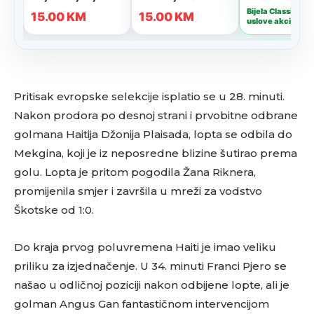
Pritisak evropske selekcije isplatio se u 28. minuti.
Nakon prodora po desnoj strani i prvobitne odbrane
golmana Haitija Džonija Plaisada, lopta se odbila do
Mekgina, koji je iz neposredne blizine šutirao prema
golu. Lopta je pritom pogodila Žana Riknera,
promijenila smjer i završila u mreži za vodstvo
Škotske od 1:0.
Do kraja prvog poluvremena Haiti je imao veliku
priliku za izjednačenje. U 34. minuti Franci Pjero se
našao u odličnoj poziciji nakon odbijene lopte, ali je
golman Angus Gan fantastičnom intervencijom