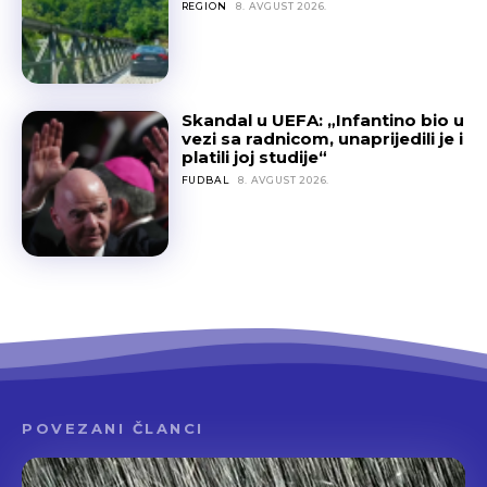
REGION
8. AVGUST 2026.
Skandal u UEFA: „Infantino bio u
vezi sa radnicom, unaprijedili je i
platili joj studije“
FUDBAL
8. AVGUST 2026.
POVEZANI ČLANCI