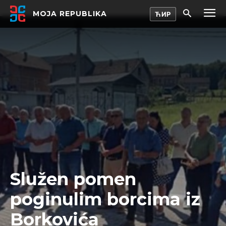
MOJA REPUBLIKA
Služen pomen
poginulim borcima iz
Borkovića