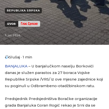
REPUBLIKA SRPSKA
IZVOR:
5. jul 2026.
Slušaj · 1 min
BANjALUKA
– U banjalučkom naselju Borkovići
danas je služen parastos za 27 boraca Vojske
Republike Srpske /VRS/ iz ove mjesne zajednice koji
su poginuli u Odbrambeno-otadžbinskom ratu.
Predsjednik Predsjedništva Boračke organizacije
grada Banjaluka Goran Rogić rekao je Srni da se