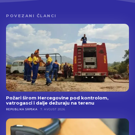
POVEZANI ČLANCI
Požari širom Hercegovine pod kontrolom,
vatrogasci i dalje dežuraju na terenu
REPUBLIKA SRPSKA
7. AVGUST 2026.