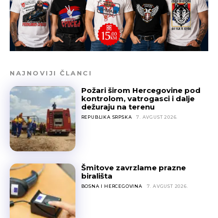
NAJNOVIJI ČLANCI
Požari širom Hercegovine pod
kontrolom, vatrogasci i dalje
dežuraju na terenu
REPUBLIKA SRPSKA
7. AVGUST 2026.
Šmitove zavrzlame prazne
birališta
BOSNA I HERCEGOVINA
7. AVGUST 2026.