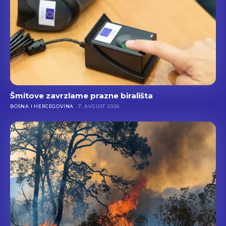
Šmitove zavrzlame prazne birališta
BOSNA I HERCEGOVINA
7. AVGUST 2026.