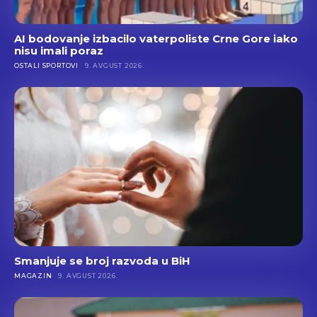
AI bodovanje izbacilo vaterpoliste Crne Gore iako
nisu imali poraz
OSTALI SPORTOVI
9. AVGUST 2026.
Smanjuje se broj razvoda u BiH
MAGAZIN
9. AVGUST 2026.