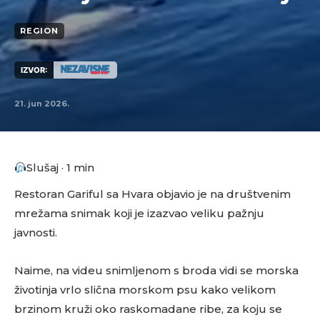
REGION
IZVOR:
21. jun 2026.
Slušaj · 1 min
Restoran Gariful sa Hvara objavio je na društvenim
mrežama snimak koji je izazvao veliku pažnju
javnosti.
Naime, na videu snimljenom s broda vidi se morska
životinja vrlo slična morskom psu kako velikom
brzinom kruži oko raskomadane ribe, za koju se