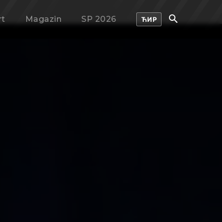
rt
Magazin
SP 2026