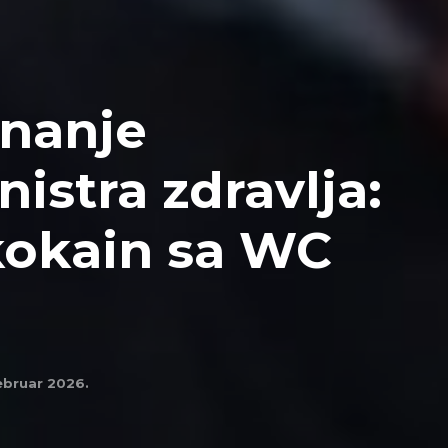
znanje
istra zdravlja:
okain sa WC
)
februar 2026.