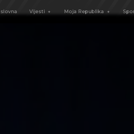
slovna
Vijesti
Moja Republika
Spo