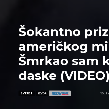
Šokantno pri
američkog min
Šmrkao sam k
daske (VIDEO
13. 
SVIJET
IZVOR: