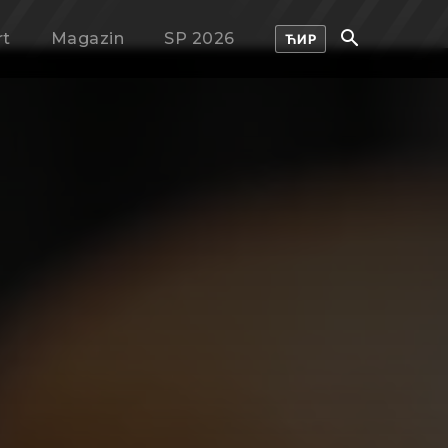
rt
Magazin
SP 2026