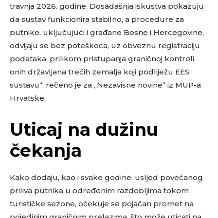
travnja 2026. godine. Dosadašnja iskustva pokazuju
da sustav funkcionira stabilno, a procedure za
putnike, uključujući i građane Bosne i Hercegovine,
odvijaju se bez poteškoća, uz obveznu registraciju
podataka, prilikom pristupanja graničnoj kontroli,
onih državljana trećih zemalja koji podliježu EES
sustavu“, rečeno je za „Nezavisne novine“ iz MUP-a
Hrvatske.
Uticaj na dužinu
čekanja
Kako dodaju, kao i svake godine, usljed povećanog
priliva putnika u određenim razdobljima tokom
turističke sezone, očekuje se pojačan promet na
pojedinim graničnim prelazima, što može uticati na