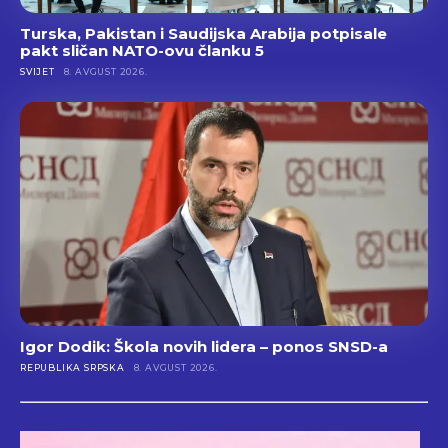
Turska, Pakistan i Saudijska Arabija potpisale
pakt sličan NATO-ovu članku 5
SVIJET
8. AVGUST 2026.
Igor Dodik: Škola novih lidera – ponos SNSD-a
REPUBLIKA SRPSKA
8. AVGUST 2026.