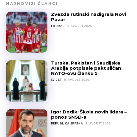
NAJNOVIJI ČLANCI
Zvezda rutinski nadigrala Novi
Pazar
FUDBAL
8. AVGUST 2026.
Turska, Pakistan i Saudijska
Arabija potpisale pakt sličan
NATO-ovu članku 5
SVIJET
8. AVGUST 2026.
Igor Dodik: Škola novih lidera –
ponos SNSD-a
REPUBLIKA SRPSKA
8. AVGUST 2026.