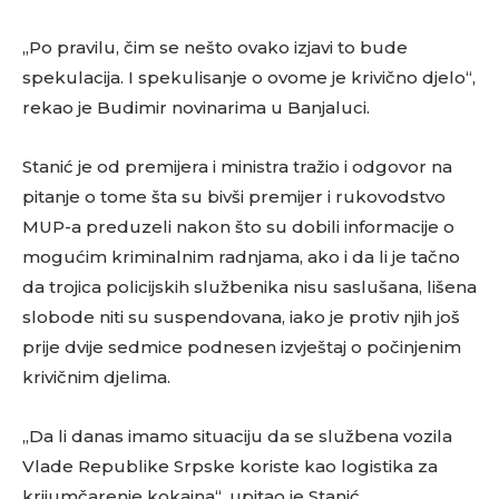
„Po pravilu, čim se nešto ovako izjavi to bude
spekulacija. I spekulisanje o ovome je krivično djelo“,
rekao je Budimir novinarima u Banjaluci.
Stanić je od premijera i ministra tražio i odgovor na
pitanje o tome šta su bivši premijer i rukovodstvo
MUP-a preduzeli nakon što su dobili informacije o
mogućim kriminalnim radnjama, ako i da li je tačno
da trojica policijskih službenika nisu saslušana, lišena
slobode niti su suspendovana, iako je protiv njih još
prije dvije sedmice podnesen izvještaj o počinjenim
krivičnim djelima.
„Da li danas imamo situaciju da se službena vozila
Vlade Republike Srpske koriste kao logistika za
krijumčarenje kokaina“, upitao je Stanić.