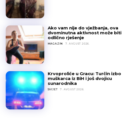
Ako vam nije do vježbanja, ova
dvominutna aktivnost može biti
odlično rješenje
MAGAZIN
7. AVGUST 2026.
Krvoproliće u Gracu: Turčin izbo
muškarca iz BiH i još dvojicu
sunarodnika
SVIJET
7. AVGUST 2026.