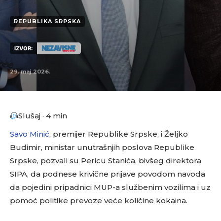
REPUBLIKA SRPSKA
IZVOR:
29. maj 2026.
Slušaj · 4 min
Savo Minić
, premijer Republike Srpske, i Željko
Budimir, ministar unutrašnjih poslova Republike
Srpske, pozvali su Pericu Stanića, bivšeg direktora
SIPA, da podnese krivične prijave povodom navoda
da pojedini pripadnici MUP-a službenim vozilima i uz
pomoć politike prevoze veće količine kokaina.