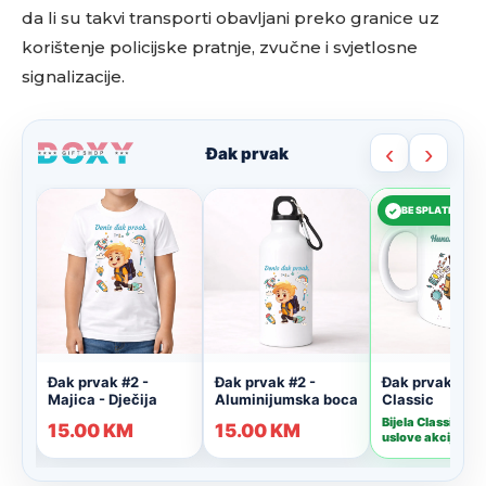
da li su takvi transporti obavljani preko granice uz
korištenje policijske pratnje, zvučne i svjetlosne
signalizacije.