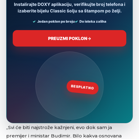
„Svi će biti najstrože kažnjeni, evo dok sam ja
premijer i ministar Budimir. Bilo kakva osnovana