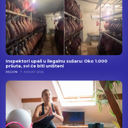
Inspektori upali u ilegalnu sušaru: Oko 1.000
pršuta, svi će biti uništeni
REGION
7. AVGUST 2026.