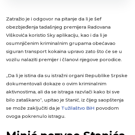
Zatražio je i odgovor na pitanje da li je šef
obezbjeđenja tadašnjeg premijera Radovana
Viškovića koristio Sky aplikaciju, kao i da li je
osumnjičenim kriminalnim grupama obećavao
siguran transport kokaina upravo zato što će se u
vozilu nalaziti premijer i članovi njegove porodice.
„Da li je istina da su istražni organi Republike Srpske
dokumentovali dokaze o ovim kriminalnim
aktivnostima, ali da se istraga razvlači kako bi sve
bilo zataškano“, upitao je Stanić, iz čijeg saopštenja
se može zaključiti da je
Tužilaštvo BiH
povodom
ovoga pokrenulo istragu.