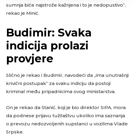
sumnja biće najstrože kažnjena i to je nedopustivo“,
rekao je Minić.
Budimir: Svaka
indicija prolazi
provjere
Slično je rekao i Budimir, navodeći da „ima unutrašnji
krivični postupak“ za svaku indiciju da postoji
kriminal među pripadnicima ovog ministarstva.
On je rekao da Stanić, koji je bio direktor SIPA, mora
da podnese prijavu tužilaštvu ukoliko ima saznanja
o prevozu nedozvoljenih supstanci u vozilima Vlade
Srpske.