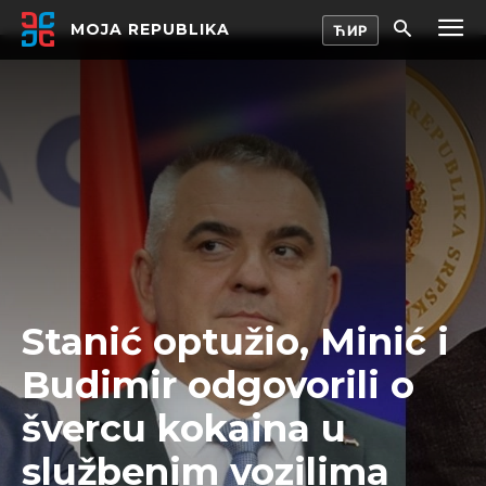
MOJA REPUBLIKA
Stanić optužio, Minić i
Budimir odgovorili o
švercu kokaina u
službenim vozilima