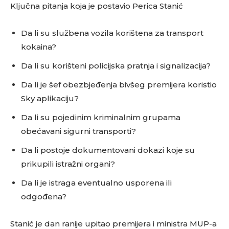
Ključna pitanja koja je postavio Perica Stanić
Da li su službena vozila korištena za transport
kokaina?
Da li su korišteni policijska pratnja i signalizacija?
Da li je šef obezbjeđenja bivšeg premijera koristio
Sky aplikaciju?
Da li su pojedinim kriminalnim grupama
obećavani sigurni transporti?
Da li postoje dokumentovani dokazi koje su
prikupili istražni organi?
Da li je istraga eventualno usporena ili
odgođena?
Stanić je dan ranije upitao premijera i ministra MUP-a