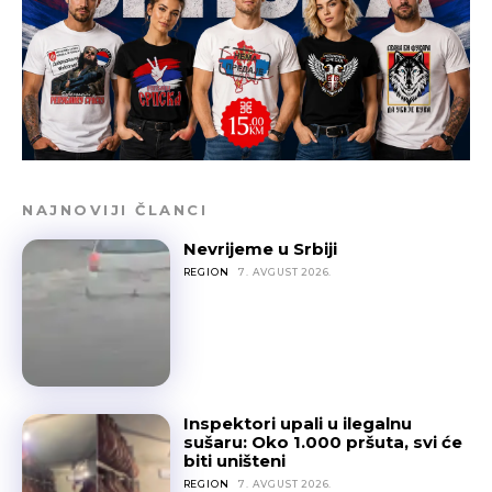
NAJNOVIJI ČLANCI
Nevrijeme u Srbiji
REGION
7. AVGUST 2026.
Inspektori upali u ilegalnu
sušaru: Oko 1.000 pršuta, svi će
biti uništeni
REGION
7. AVGUST 2026.