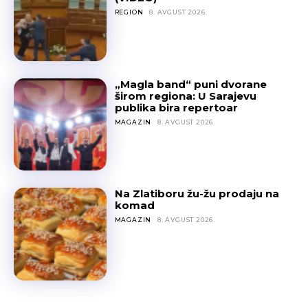
REGION
8. AVGUST 2026.
„Magla band“ puni dvorane
širom regiona: U Sarajevu
publika bira repertoar
MAGAZIN
8. AVGUST 2026.
Na Zlatiboru žu-žu prodaju na
komad
MAGAZIN
8. AVGUST 2026.