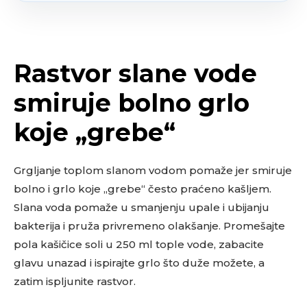
Rastvor slane vode
smiruje bolno grlo
koje „grebe“
Grgljanje toplom slanom vodom pomaže jer smiruje
bolno i grlo koje „grebe“ često praćeno kašljem.
Slana voda pomaže u smanjenju upale i ubijanju
bakterija i pruža privremeno olakšanje. Promešajte
pola kašičice soli u 250 ml tople vode, zabacite
glavu unazad i ispirajte grlo što duže možete, a
zatim ispljunite rastvor.