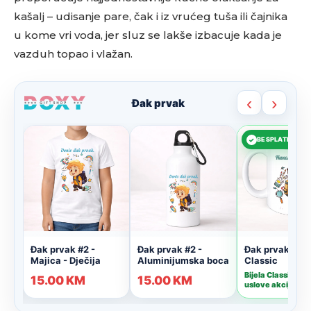
kašalj – udisanje pare, čak i iz vrućeg tuša ili čajnika
u kome vri voda, jer sluz se lakše izbacuje kada je
vazduh topao i vlažan.