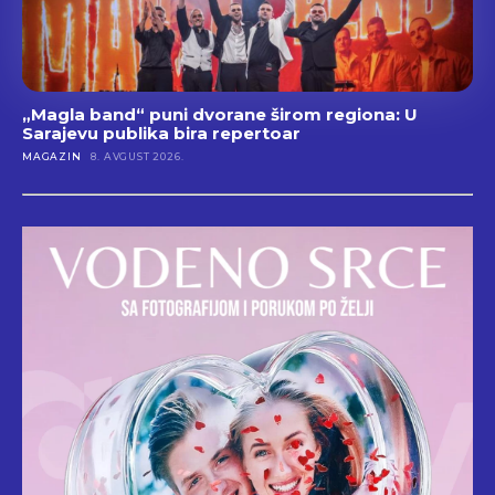
„Magla band“ puni dvorane širom regiona: U
Sarajevu publika bira repertoar
MAGAZIN
8. AVGUST 2026.