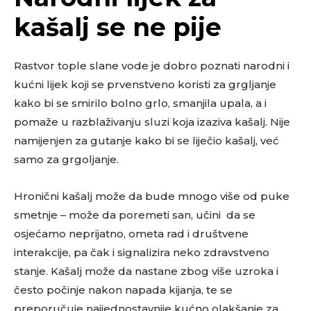
kašalj se ne pije
Rastvor tople slane vode je dobro poznati narodni i
kućni lijek koji se prvenstveno koristi za grgljanje
kako bi se smirilo bolno grlo, smanjila upala, a i
pomaže u razblaživanju sluzi koja izaziva kašalj. Nije
namijenjen za gutanje kako bi se liječio kašalj, već
samo za grgoljanje.
Hronični kašalj može da bude mnogo više od puke
smetnje – može da poremeti san, učini da se
osjećamo neprijatno, ometa rad i društvene
interakcije, pa čak i signalizira neko zdravstveno
stanje. Kašalj može da nastane zbog više uzroka i
često počinje nakon napada kijanja, te se
preporučuje najjednostavnije kućno olakšanje za