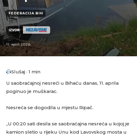
FEDERACIJA BIH
IZVOR:
11. april 2026.
Slušaj · 1 min
U saobraćajnoj nesreći u Bihaću danas, 11. aprila
poginuo je muškarac.
Nesreća se dogodila u mjestu Ripač.
„U 00:20 sati desila se saobraćajna nesreća u kojoj je
kamion sletio u rijeku Unu kod Lavovskog mosta u