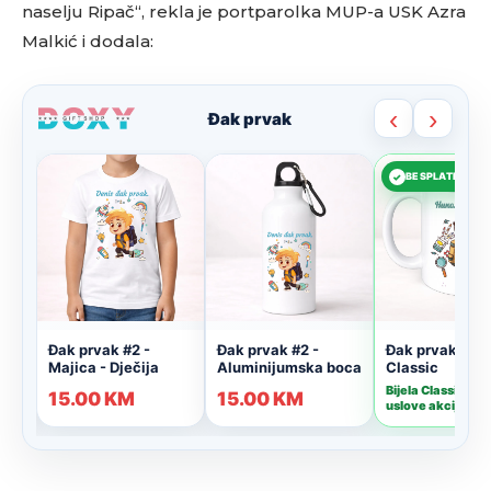
naselju Ripač“, rekla je portparolka MUP-a USK Azra
Malkić i dodala: