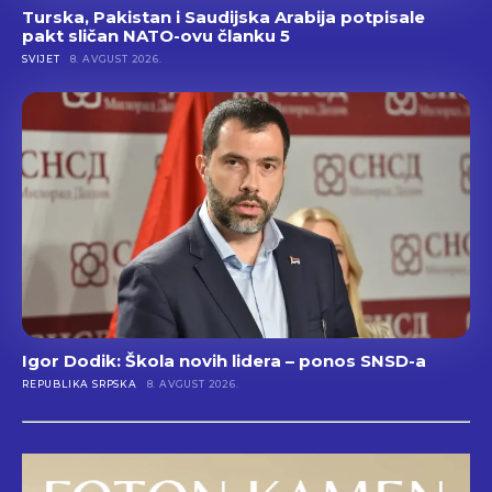
Turska, Pakistan i Saudijska Arabija potpisale
pakt sličan NATO-ovu članku 5
SVIJET
8. AVGUST 2026.
Igor Dodik: Škola novih lidera – ponos SNSD-a
REPUBLIKA SRPSKA
8. AVGUST 2026.