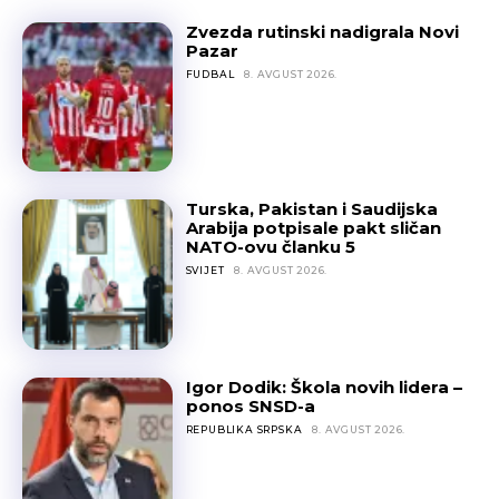
Zvezda rutinski nadigrala Novi
Pazar
FUDBAL
8. AVGUST 2026.
Turska, Pakistan i Saudijska
Arabija potpisale pakt sličan
NATO-ovu članku 5
SVIJET
8. AVGUST 2026.
Igor Dodik: Škola novih lidera –
ponos SNSD-a
REPUBLIKA SRPSKA
8. AVGUST 2026.