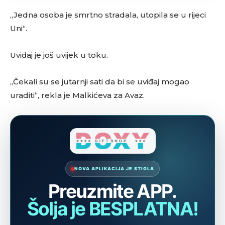
„Jedna osoba je smrtno stradala, utopila se u rijeci
Uni“.
Uviđaj je još uvijek u toku.
„Čekali su se jutarnji sati da bi se uviđaj mogao
uraditi“, rekla je Malkićeva za Avaz.