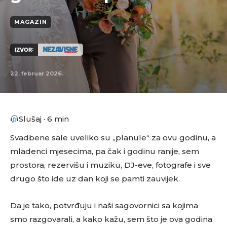
MAGAZIN
IZVOR:
22. februar 2026.
Slušaj · 6 min
Svadbene sale uveliko su „planule“ za ovu godinu, a
mladenci mjesecima, pa čak i godinu ranije, sem
prostora, rezervišu i muziku, DJ-eve, fotografe i sve
drugo što ide uz dan koji se pamti zauvijek.
Da je tako, potvrđuju i naši sagovornici sa kojima
smo razgovarali, a kako kažu, sem što je ova godina