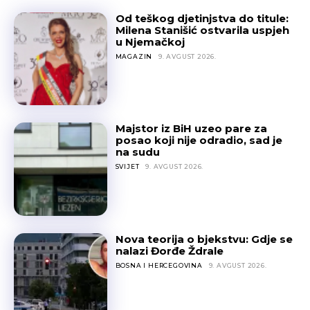
Od teškog djetinjstva do titule:
Milena Stanišić ostvarila uspjeh
u Njemačkoj
MAGAZIN
9. AVGUST 2026.
Majstor iz BiH uzeo pare za
posao koji nije odradio, sad je
na sudu
SVIJET
9. AVGUST 2026.
Nova teorija o bjekstvu: Gdje se
nalazi Đorđe Ždrale
BOSNA I HERCEGOVINA
9. AVGUST 2026.