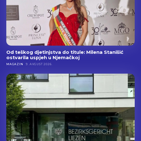
Od teškog djetinjstva do titule: Milena Stanišić
ostvarila uspjeh u Njemačkoj
MAGAZIN
9. AVGUST 2026.