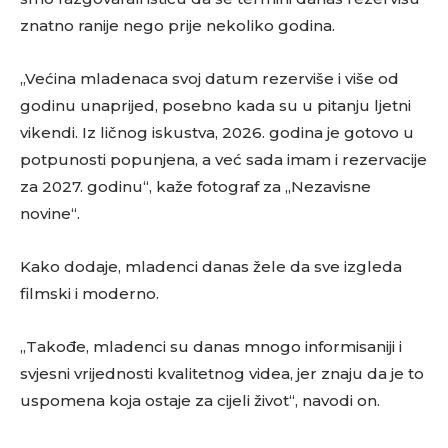
znatno ranije nego prije nekoliko godina.
„Većina mladenaca svoj datum rezerviše i više od
godinu unaprijed, posebno kada su u pitanju ljetni
vikendi. Iz ličnog iskustva, 2026. godina je gotovo u
potpunosti popunjena, a već sada imam i rezervacije
za 2027. godinu“, kaže fotograf za „Nezavisne
novine“.
Kako dodaje, mladenci danas žele da sve izgleda
filmski i moderno.
„Takođe, mladenci su danas mnogo informisaniji i
svjesni vrijednosti kvalitetnog videa, jer znaju da je to
uspomena koja ostaje za cijeli život“, navodi on.