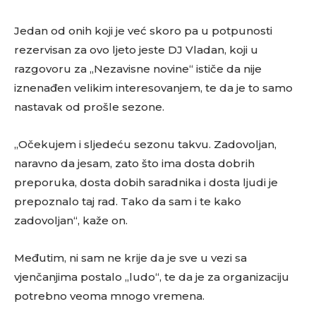
Jedan od onih koji je već skoro pa u potpunosti
rezervisan za ovo ljeto jeste DJ Vladan, koji u
razgovoru za „Nezavisne novine“ ističe da nije
iznenađen velikim interesovanjem, te da je to samo
nastavak od prošle sezone.
„Očekujem i sljedeću sezonu takvu. Zadovoljan,
naravno da jesam, zato što ima dosta dobrih
preporuka, dosta dobih saradnika i dosta ljudi je
prepoznalo taj rad. Tako da sam i te kako
zadovoljan“, kaže on.
Međutim, ni sam ne krije da je sve u vezi sa
vjenčanjima postalo „ludo“, te da je za organizaciju
potrebno veoma mnogo vremena.