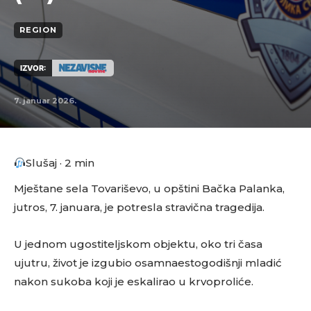
REGION
IZVOR:
7. januar 2026.
Slušaj · 2 min
Mještane sela Tovariševo, u opštini Bačka Palanka,
jutros, 7. januara, je potresla stravična tragedija.
U jednom ugostiteljskom objektu, oko tri časa
ujutru, život je izgubio osamnaestogodišnji mladić
nakon sukoba koji je eskalirao u krvoproliće.