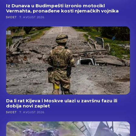
Iz Dunava u Budimpešti izronio motocikl
Vermahta, pronađene kosti njemačkih vojnika
SVIJET
7. AVGUST 2026.
Da li rat Kijeva i Moskve ulazi u završnu fazu ili
dobija novi zaplet
SVIJET
7. AVGUST 2026.