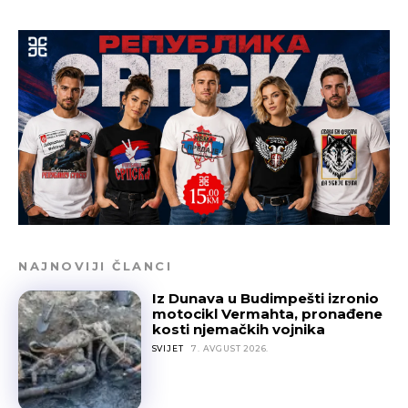
NAJNOVIJI ČLANCI
Iz Dunava u Budimpešti izronio
motocikl Vermahta, pronađene
kosti njemačkih vojnika
SVIJET
7. AVGUST 2026.