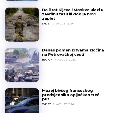
Da li rat Kijeva i Moskve ulazi u
završnu fazu ili dobija novi
zaplet
SVIJET
7. AVGUST 2026.
Danas pomen žrtvama zločina
na Petrovačkoj cesti
REGION
7. AVGUST 2026.
Muzej bivšeg francuskog
predsjednika opljačkan treći
put
SVIJET
7. AVGUST 2026.