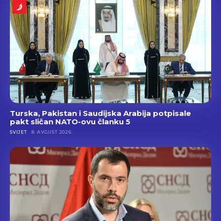
Turska, Pakistan i Saudijska Arabija potpisale
pakt sličan NATO-ovu članku 5
SVIJET
8. AVGUST 2026.