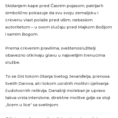
Skidanjem kape pred Časnim pojasom, patrijarh
simbolično pokazuje da svu svoju zemaljsku i
crkvenu vlast polaže pred višim, nebeskim
autoritetom – u ovom slučaju pred Majkom Božijom
i samim Bogom.
Prema crkvenim pravilima, sveštenoslužitelji
obavezno otkrivaju glavu u najsvetijim trenucima
službe.
To se čini tokom čitanja Svetog Jevanđelja, prenosa
Svetih Darova, ali i tokom usrdnih molitvi i cjelivanja
čudotvornih relikvija. Današnji moleban je upravo
takva vrsta intenzivne, direktne molitve gdje se stoji
„licem u lice“ sa svetinjom.