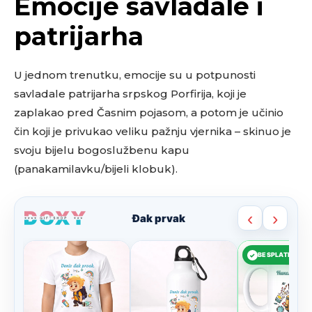
Emocije savladale i
patrijarha
U jednom trenutku, emocije su u potpunosti
savladale patrijarha srpskog Porfirija, koji je
zaplakao pred Časnim pojasom, a potom je učinio
čin koji je privukao veliku pažnju vjernika – skinuo je
svoju bijelu bogoslužbenu kapu
(panakamilavku/bijeli klobuk).