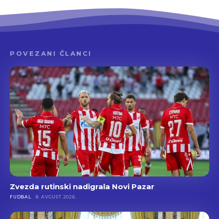
POVEZANI ČLANCI
Zvezda rutinski nadigrala Novi Pazar
FUDBAL
8. AVGUST 2026.