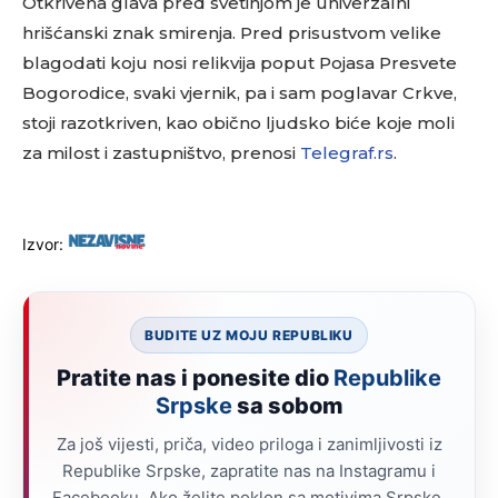
Otkrivena glava pred svetinjom je univerzalni
hrišćanski znak smirenja. Pred prisustvom velike
blagodati koju nosi relikvija poput Pojasa Presvete
Bogorodice, svaki vjernik, pa i sam poglavar Crkve,
stoji razotkriven, kao obično ljudsko biće koje moli
za milost i zastupništvo, prenosi
Telegraf.rs
.
Izvor:
BUDITE UZ MOJU REPUBLIKU
Pratite nas i ponesite dio
Republike
Srpske
sa sobom
Za još vijesti, priča, video priloga i zanimljivosti iz
Republike Srpske, zapratite nas na Instagramu i
Facebooku. Ako želite poklon sa motivima Srpske,