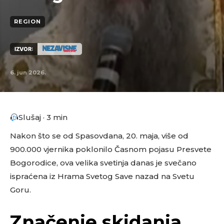
REGION
IZVOR:
6. jun 2026.
Slušaj · 3 min
Nakon što se od Spasovdana, 20. maja, više od
900.000 vjernika poklonilo Časnom pojasu Presvete
Bogorodice, ova velika svetinja danas je svečano
ispraćena iz Hrama Svetog Save nazad na Svetu
Goru.
Značenje skidanja